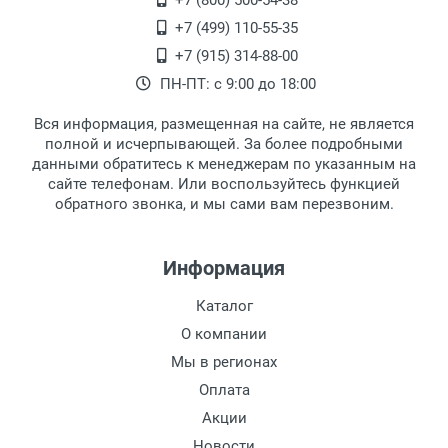
+7 (800) 500-54-38
Высота линзы:
второй этаж, тел. +7 (499) 110-55-35.
+7 (499) 110-55-35
Ширина мостика:
Самовывоз.
После того, как заказ поступает в пункт
Оплата товара производится
+7 (915) 314-88-00
Тип линзы:
наличными непосредственно на пункте
выдачи, наш менеджер связывается с
ПН-ПТ: с 9:00 до 18:00
Степень защиты:
выдачи товара.
клиентом и оповещает о поступлении
товара.
Тип оправы:
Вся информация, размещенная на сайте, не является
Перечисление средств на расчетный счет.
Для получения товара при себе
Материал линзы:
полной и исчерпывающей. За более подробными
обязательно иметь паспорт.
данными обратитесь к менеджерам по указанным на
Материал оправы:
сайте телефонам. Или воспользуйтесь функцией
Заказ необходимо забрать в течение 3
Материал дужки:
обратного звонка, и мы сами вам перезвоним.
рабочих дней с момента поступления на
Цвет линзы:
пункт выдачи, чтобы избежать
Цвет оправы:
дополнительных расходов за хранение
Информация
Цвет дужки:
товара.
Перевод денег на карту Сбербанка.
Отделка:
Каталог
Доставка по Москве
О компании
Доставляем товар по Москве компанией
Мы в регионах
Сдэк до ближайшего к вам пункта
Оплата
выдачи.
Акции
Новости