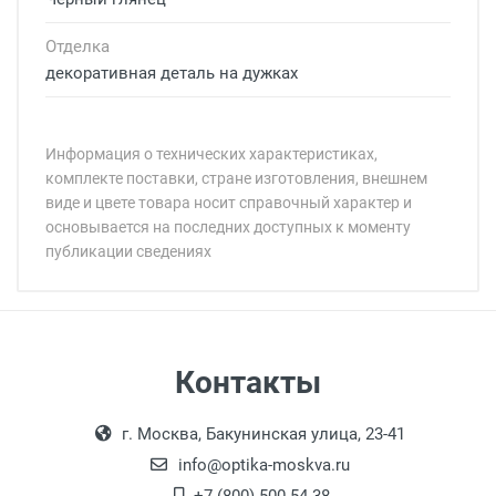
Отделка
декоративная деталь на дужках
Информация о технических характеристиках,
комплекте поставки, стране изготовления, внешнем
виде и цвете товара носит справочный характер и
основывается на последних доступных к моменту
публикации сведениях
Минимальная сумма заказа 5 000 рублей.
Минимальная сумма заказа 5 000 рублей.
Артикул модели:
Бренд:
Страна:
Цвет модели:
Самовывоз
Контакты
Пол:
Выдаем товар в рабочие дни с 9:00 до
Оплата наличными.
Общая ширина:
г. Москва, Бакунинская улица, 23-41
18:00, по субботам с 11:00 до 15:00, в
Длина дужки:
офисе по адресу: г. Москва,
info@optika-moskva.ru
Ширина линзы:
Переведеновский переулок 17, корпус 1,