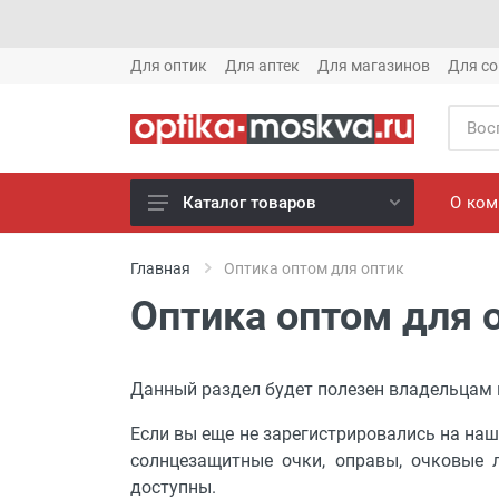
Для оптик
Для аптек
Для магазинов
Для со
О ко
Каталог товаров
Новое готовые очки (1621)
Главная
Оптика оптом для оптик
Новое солнце (1613)
Оптика оптом для 
Готовые очки (3769)
Солнцезащитные очки (8880)
Данный раздел будет полезен владельцам 
Компьютерные очки (852)
Оправы (3917)
Если вы еще не зарегистрировались на наш
солнцезащитные очки, оправы, очковые л
Известные бренды (212)
доступны.