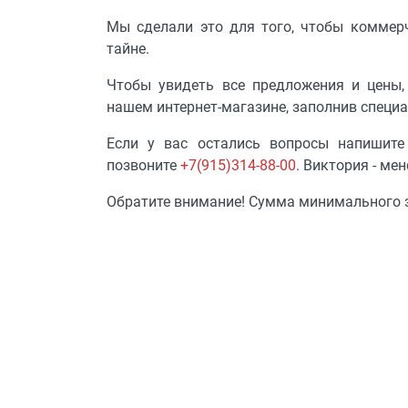
Футляры и мешки (1412)
Мы сделали это для того, чтобы коммер
Красота и здоровье (353)
тайне.
Атрибуты для оптики (59)
Чтобы увидеть все предложения и цены,
Аксессуары (239)
нашем интернет-магазине, заполнив специ
Распродажа (950)
Если у вас остались вопросы напишит
позвоните
+7(915)314-88-00
. Виктория - ме
Обратите внимание! Сумма минимального з