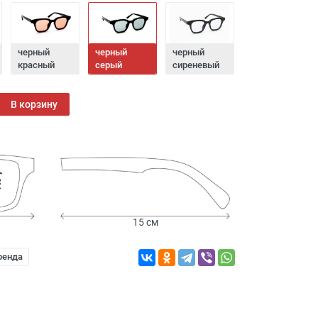
черный
черный
черный
красный
серый
сиреневый
В корзину
см
15 см
ренда