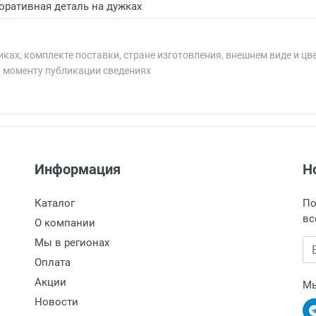
оративная деталь на дужках
ках, комплекте поставки, стране изготовления, внешнем виде и цв
к моменту публикации сведениях
рублей.
рублей.
Информация
Н
 9:00 до 18:00, по субботам с 11:00 до 15:00, в офисе по 
таж, тел. +7 (499) 110-55-35.
оизводится наличными непосредственно на пункте выдачи
Каталог
По
ает в пункт выдачи, наш менеджер связывается с клиентом
ый счет.
вс
е обязательно иметь паспорт.
О компании
 в течение 3 рабочих дней с момента поступления н
Мы в регионах
Em
хранение товара.
.
Оплата
Акции
Мы
Новости
компанией Сдэк до ближайшего к вам пункта выдачи.