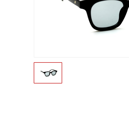
Футляры и мешки (1412)
Красота и здоровье (353)
Атрибуты для оптики (59)
Аксессуары (239)
Распродажа (950)