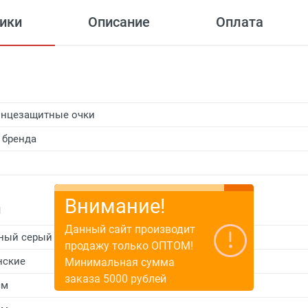
ики
Описание
Оплата
нцезащитные очки
 бренда
Внимание!
и
Данный сайт производит
ный серый
продажу только ОПТОМ!
нские
Минимальная сумма
заказа 5000 рублей
см