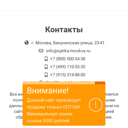
Контакты
г. Москва, Бакунинская улица, 23-41
info@optika-moskva.ru
+7 (800) 500-54-38
+7 (499) 110-55-35
+7 (915) 314-88-00
ПН-ПТ: с 9:00 до 18:00
Внимание!
Вся информация, размещенная на сайте, не является
Данный сайт производит
полной и исчерпывающей. За более подробными
данными обратитесь к менеджерам по указанным на
продажу только ОПТОМ!
сайте телефонам. Или воспользуйтесь функцией
Минимальная сумма
обратного звонка, и мы сами вам перезвоним.
заказа 5000 рублей