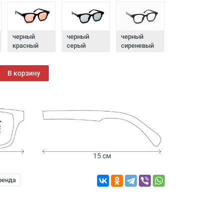
черный
черный
черный
красный
серый
сиреневый
В корзину
см
15 см
ренда