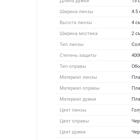
Длина дужки
15 
Ширина линзы
4.5
Высота линзы
4 с
Ширина мостика
2 с
Тип линзы
Со
Степень защиты
400
Тип оправы
Обо
Материал линзы
Пла
Материал оправы
Пла
Материал дужки
Пла
Цвет линзы
Гол
Цвет оправы
Чер
Цвет дужки
Чер