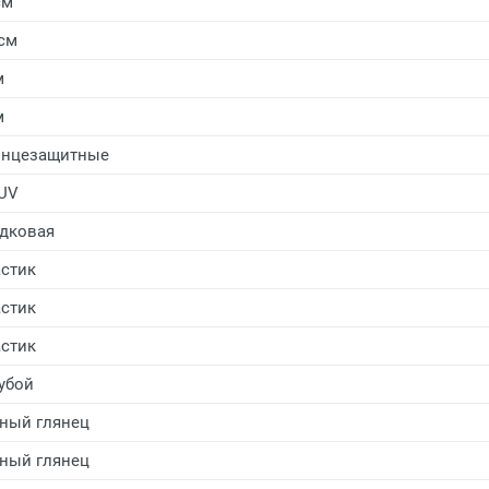
см
 см
м
м
лнцезащитные
UV
дковая
стик
стик
стик
убой
ный глянец
ный глянец