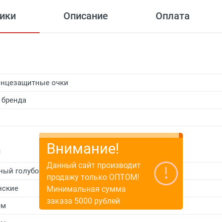
ики
Описание
Оплата
нцезащитные очки
 бренда
и
ный голубой
нские
см