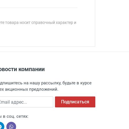
ете товара носит справочный характер и
овости компании
адресу: г. Москва, Переведеновский
 товара.
дпишитесь на нашу рассылку, будьте в курсе
 и оповещает о поступлении товара.
ех акционных предложений.
а пункт выдачи, чтобы избежать
ail адрес
Подписаться
 в соц. сетях: