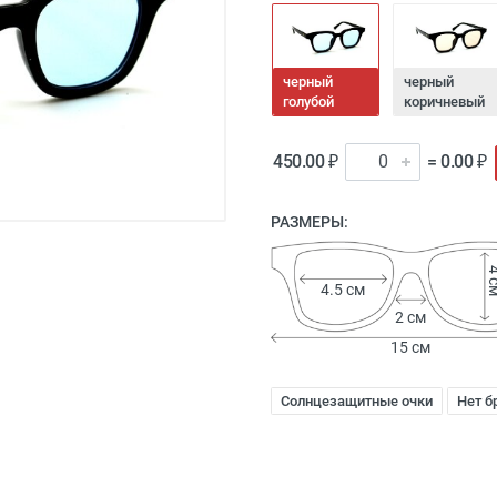
черный
черный
голубой
коричневый
450.00 ₽
= 0.00 ₽
РАЗМЕРЫ:
4 
4.5 см
2 см
15 см
Солнцезащитные очки
Нет б