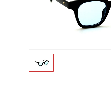
Футляры и мешки (1412)
Красота и здоровье (353)
Атрибуты для оптики (59)
Аксессуары (239)
Распродажа (950)