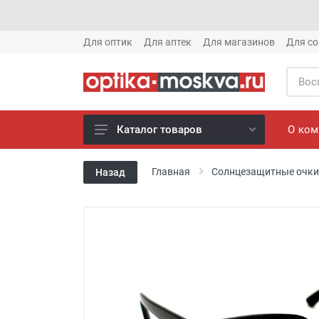
Для оптик
Для аптек
Для магазинов
Для со
О ко
Каталог товаров
Новое готовые очки (1621)
Главная
Солнцезащитные очки
Назад
Новое солнце (1613)
Готовые очки (3769)
Солнцезащитные очки (8880)
Компьютерные очки (852)
Оправы (3917)
Известные бренды (212)