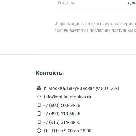
Отделка
дек
Информация о технических характеристи
основывается на последних доступных 
Минимальная сумма заказа 5 000 
Минимальная сумма заказа 5 000 
Артикул модели:
Бренд:
Страна:
Цвет модели:
Оплата наличными.
Самовывоз
Пол:
Контакты
Выдаем товар в рабочие дни с
Общая ширина:
Самовывоз.
переулок 17, корпус 1, второй э
Оплата товара пр
Длина дужки:
После того, как заказ поступ
г. Москва, Бакунинская улица, 23-41
Ширина линзы:
Перечисление средств на расчетн
Для получения товара при себ
info@optika-moskva.ru
Высота линзы:
Заказ необходимо забрать
+7 (800) 500-54-38
Ширина мостика:
дополнительных расходов за 
Перевод денег на карту Сбербанка
+7 (499) 110-55-35
Тип линзы:
Доставка по Москве
+7 (915) 314-88-00
Степень защиты:
ПН-ПТ: с 9:00 до 18:00
Тип оправы:
Доставляем товар по Москве 