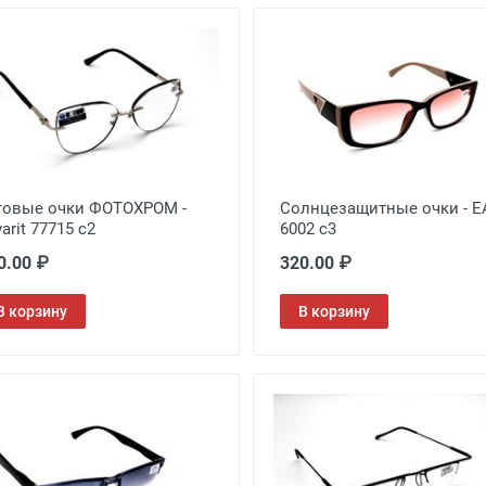
товые очки ФОТОХРОМ -
Солнцезащитные очки - E
arit 77715 c2
6002 с3
0.00 ₽
320.00 ₽
В корзину
В корзину