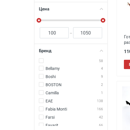
Футляры и мешки (1412)
Цена
Красота и здоровье (353)
Атрибуты для оптики (59)
Аксессуары (239)
–
Го
Распродажа (950)
ра
Бренд
11
58
Bellamy
4
Boshi
9
BOSTON
2
Camilla
1
EAE
138
Fabia Monti
166
Farsi
42
Favarit
66