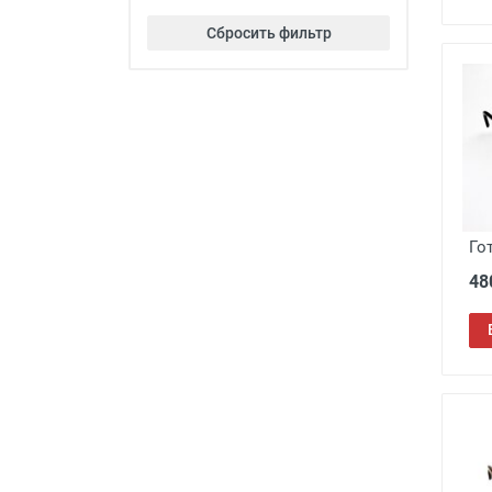
SALIVIO
45
Сбросить фильтр
Sunshine
163
TR90
5
Traveler
24
Восток
9
Мост
28
Нет бренда
8
Окуляр
150
Го
48