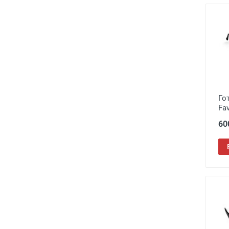
Го
Fav
60