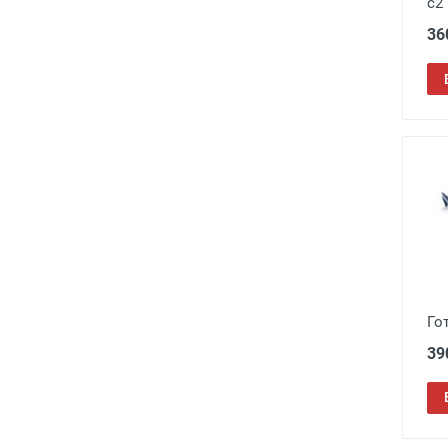
c2
36
Го
39