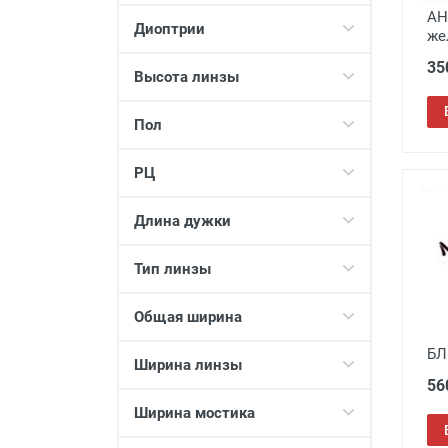
FEDROV
33
АН
Диоптрии
же
FM
46
35
Glodiatr
118
Высота линзы
Keluona
12
Пол
LETITGO
11
LEWIS
14
РЦ
Luxe Vision
94
Matsuda
2
Длина дужки
Monica
49
Most
28
Тип линзы
OKYLAR
57
Общая ширина
Oscar
2
Ralf
2
БЛ
Ширина линзы
Ralph
198
56
Ralph Coral
3
Ширина мостика
Rose Juliet
34