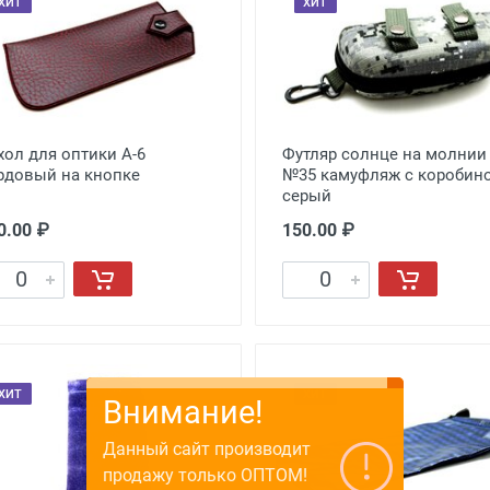
ХИТ
ХИТ
хол для оптики A-6
Футляр солнце на молнии
рдовый на кнопке
№35 камуфляж с коробин
серый
0.00 ₽
150.00 ₽
ХИТ
ХИТ