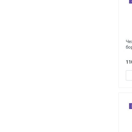
Че
бо
11