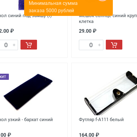
хол синий под замшу (f)
Мешок солнце синий кру
клетка
2.00 ₽
29.00 ₽
ХИТ
хол узкий - бархат синий
Футляр f-A111 белый
.00 ₽
164.00 ₽