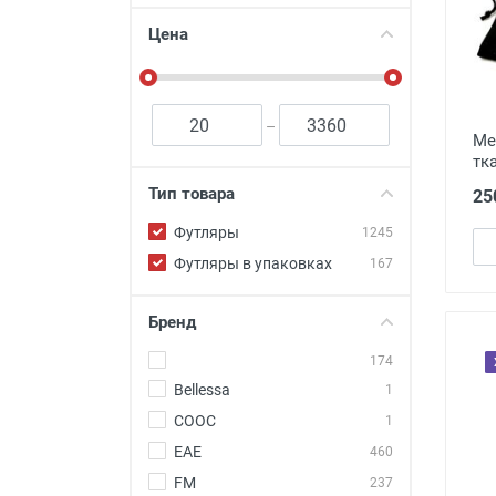
Футляры и мешки (1412)
Цена
Красота и здоровье (353)
Атрибуты для оптики (59)
Аксессуары (239)
–
Ме
Распродажа (950)
тк
Тип товара
25
Футляры
1245
Футляры в упаковках
167
Бренд
174
Bellessa
1
COOC
1
EAE
460
FM
237