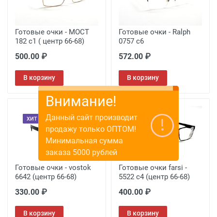
Готовые очки - MOCT
Готовые очки - Ralph
182 c1 ( центр 66-68)
0757 c6
500.00 ₽
572.00 ₽
В корзину
В корзину
Внимание!
Данный сайт производит
ХИТ
ХИТ
продажу только ОПТОМ!
Минимальная сумма
заказа 5000 рублей
Готовые очки - vostok
Готовые очки farsi -
6642 (центр 66-68)
5522 c4 (центр 66-68)
330.00 ₽
400.00 ₽
В корзину
В корзину