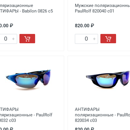
ляризационные
Мужские поляризационны
ТИФАРЫ - Babilon 0826 c5
PaulRolf 820040 с01
0.00 ₽
820.00 ₽
НТИФАРЫ
АНТИФАРЫ
ляризационные - PaulRolf
поляризационные - PaulRo
0032 с03
820034 с03
0.00 ₽
820.00 ₽