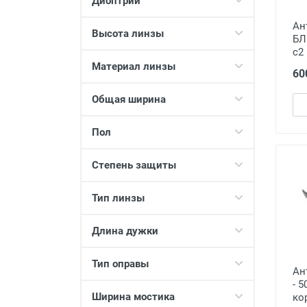
Диоптрии
Polarized
2
Ан
Ralph
1
Высота линзы
БЛ
VISION GLASSES
1
с2
Материал линзы
АВТО
1
60
Нет бренда
12
Общая ширина
Пол
Степень защиты
Тип линзы
Длина дужки
Тип оправы
Ан
- 
Ширина мостика
ко