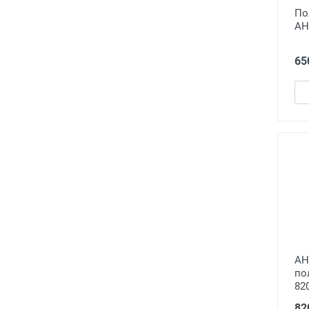
По
АН
65
А
по
82
82