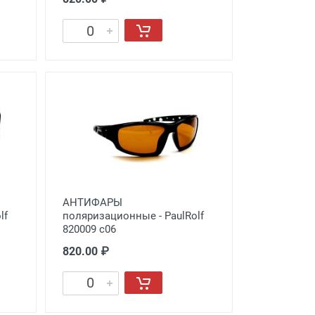
АНТИФАРЫ
lf
поляризационные - PaulRolf
820009 с06
820.00 ₽