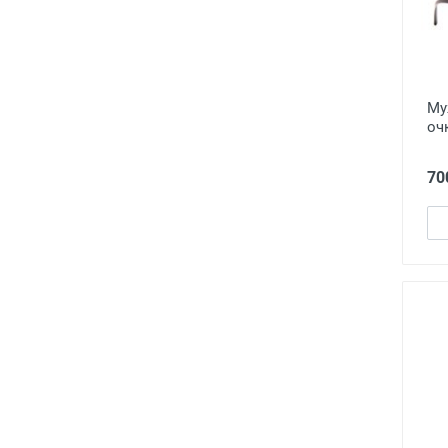
Му
оч
70