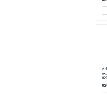
А
по
82
82