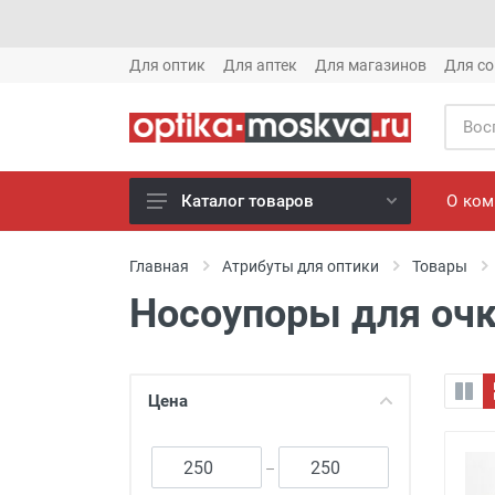
Для оптик
Для аптек
Для магазинов
Для со
О ко
Каталог товаров
Новое готовые очки (1621)
Главная
Атрибуты для оптики
Товары
Новое солнце (1613)
Носоупоры для очк
Готовые очки (3769)
Солнцезащитные очки (8880)
Компьютерные очки (852)
Цена
Оправы (3917)
Известные бренды (212)
–