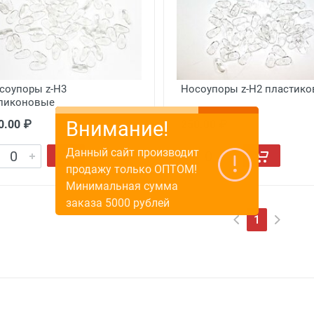
соупоры z-H3
Носоупоры z-H2 пластик
ликоновые
Внимание!
0.00 ₽
250.00 ₽
Данный сайт производит
продажу только ОПТОМ!
Минимальная сумма
заказа 5000 рублей
1