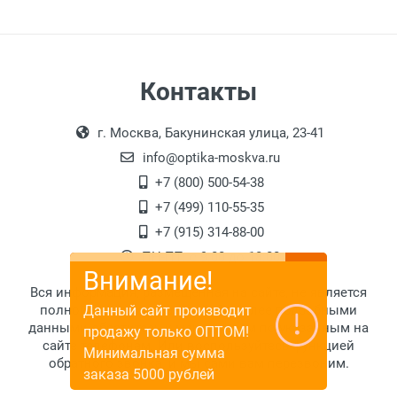
Контакты
г. Москва, Бакунинская улица, 23-41
info@optika-moskva.ru
+7 (800) 500-54-38
+7 (499) 110-55-35
+7 (915) 314-88-00
ПН-ПТ: с 9:00 до 18:00
Внимание!
Вся информация, размещенная на сайте, не является
Данный сайт производит
полной и исчерпывающей. За более подробными
данными обратитесь к менеджерам по указанным на
продажу только ОПТОМ!
сайте телефонам. Или воспользуйтесь функцией
Минимальная сумма
обратного звонка, и мы сами вам перезвоним.
заказа 5000 рублей