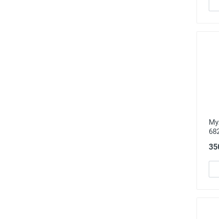
Му
68
35