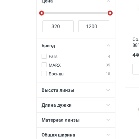
Футляры и мешки (1412)
Цена
Красота и здоровье (353)
Атрибуты для оптики (59)
–
Аксессуары (239)
Со
Распродажа (950)
88
Бренд
44
Farsi
4
MARX
35
Бренды
18
Высота линзы
Длина дужки
Материал линзы
Общая ширина