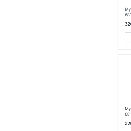
Му
68
32
Му
68
32