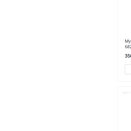
Му
68
35