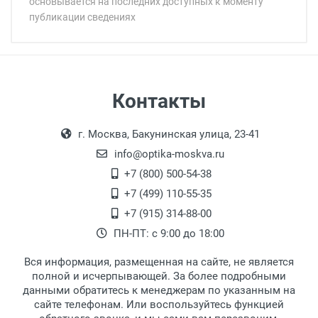
основывается на последних доступных к моменту
публикации сведениях
Минимальная сумма заказа 5 000 рублей.
Минимальная сумма заказа 5 000 рублей.
Артикул модели:
Бренд:
Страна:
Цвет модели:
Самовывоз
Контакты
Пол:
Выдаем товар в рабочие дни с 9:00 до
Оплата наличными.
РЦ:
г. Москва, Бакунинская улица, 23-41
18:00, по субботам с 11:00 до 15:00, в
Общая ширина:
офисе по адресу: г. Москва,
info@optika-moskva.ru
Длина дужки:
Переведеновский переулок 17, корпус 1,
+7 (800) 500-54-38
Ширина линзы:
второй этаж, тел. +7 (499) 110-55-35.
+7 (499) 110-55-35
Высота линзы:
Самовывоз.
После того, как заказ поступает в пункт
Оплата товара производится
+7 (915) 314-88-00
Ширина мостика:
наличными непосредственно на пункте
выдачи, наш менеджер связывается с
ПН-ПТ: с 9:00 до 18:00
Тип оправы:
выдачи товара.
клиентом и оповещает о поступлении
товара.
Тип дужки:
Вся информация, размещенная на сайте, не является
Перечисление средств на расчетный счет.
Для получения товара при себе
Материал линзы:
полной и исчерпывающей. За более подробными
обязательно иметь паспорт.
данными обратитесь к менеджерам по указанным на
Материал оправы:
сайте телефонам. Или воспользуйтесь функцией
Заказ необходимо забрать в течение 3
Материал дужки: