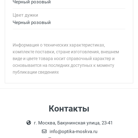
Черный розовый
Цвет дужки
Черный розовый
Информация о технических характеристиках,
комплекте поставки, стране изготовления, внешнем
виде и цвете товара носит справочный характер и
основывается на последних доступных к моменту
публикации сведениях
Минимальная сумма заказа 5 000 рублей.
Минимальная сумма заказа 5 000 рублей.
Артикул модели:
Бренд:
Страна:
Цвет модели:
Самовывоз
Контакты
Пол:
Выдаем товар в рабочие дни с 9:00 до
Оплата наличными.
РЦ:
г. Москва, Бакунинская улица, 23-41
18:00, по субботам с 11:00 до 15:00, в
Общая ширина:
офисе по адресу: г. Москва,
info@optika-moskva.ru
Длина дужки: