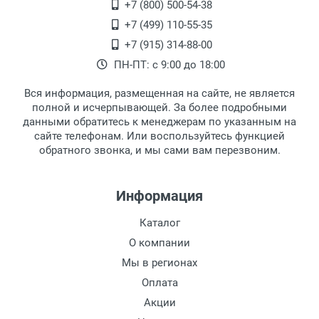
Переведеновский переулок 17, корпус 1,
+7 (800) 500-54-38
Ширина линзы:
второй этаж, тел. +7 (499) 110-55-35.
+7 (499) 110-55-35
Высота линзы:
Самовывоз.
После того, как заказ поступает в пункт
Оплата товара производится
+7 (915) 314-88-00
Ширина мостика:
наличными непосредственно на пункте
выдачи, наш менеджер связывается с
ПН-ПТ: с 9:00 до 18:00
Тип оправы:
выдачи товара.
клиентом и оповещает о поступлении
товара.
Тип дужки:
Вся информация, размещенная на сайте, не является
Перечисление средств на расчетный счет.
Для получения товара при себе
Материал линзы:
полной и исчерпывающей. За более подробными
обязательно иметь паспорт.
данными обратитесь к менеджерам по указанным на
Материал оправы:
сайте телефонам. Или воспользуйтесь функцией
Заказ необходимо забрать в течение 3
Материал дужки:
обратного звонка, и мы сами вам перезвоним.
рабочих дней с момента поступления на
Цвет оправы:
пункт выдачи, чтобы избежать
Цвет дужки:
дополнительных расходов за хранение
Информация
товара.
Перевод денег на карту Сбербанка.
Каталог
Доставка по Москве
О компании
Доставляем товар по Москве компанией
Мы в регионах
Сдэк до ближайшего к вам пункта
Оплата
выдачи.
Акции