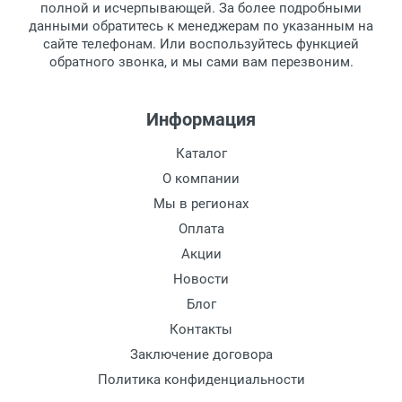
Для получения товара при себе
Тип дужки:
полной и исчерпывающей. За более подробными
обязательно иметь паспорт.
данными обратитесь к менеджерам по указанным на
Материал линзы:
сайте телефонам. Или воспользуйтесь функцией
Заказ необходимо забрать в течение 3
Материал оправы:
обратного звонка, и мы сами вам перезвоним.
рабочих дней с момента поступления на
Материал дужки:
пункт выдачи, чтобы избежать
Цвет линзы:
дополнительных расходов за хранение
Информация
Цвет оправы:
товара.
Перевод денег на карту Сбербанка.
Цвет дужки:
Каталог
Доставка по Москве
О компании
Доставляем товар по Москве компанией
Мы в регионах
Сдэк до ближайшего к вам пункта
Оплата
выдачи.
Акции
Новости
Доставка транспортными компаниями по
России
Блог
Контакты
Данный способ доставки осуществляется
Заключение договора
преимущественно по России.
Политика конфиденциальности
Мы сотрудничаем с различными