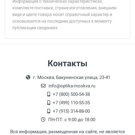
Информация о технических характеристиках,
комплекте поставки, стране изготовления, внешнем
виде и цвете товара носит справочный характер и
основывается на последних доступных к моменту
публикации сведениях
Минимальная сумма заказа 5 000 рублей.
Минимальная сумма заказа 5 000 рублей.
Артикул модели:
Бренд:
Страна:
Цвет модели:
Самовывоз
Контакты
Пол:
Выдаем товар в рабочие дни с 9:00 до
Оплата наличными.
РЦ:
г. Москва, Бакунинская улица, 23-41
18:00, по субботам с 11:00 до 15:00, в
Общая ширина:
офисе по адресу: г. Москва,
info@optika-moskva.ru
Длина дужки:
Переведеновский переулок 17, корпус 1,
+7 (800) 500-54-38
Ширина линзы:
второй этаж, тел. +7 (499) 110-55-35.
+7 (499) 110-55-35
Высота линзы:
Самовывоз.
После того, как заказ поступает в пункт
Оплата товара производится
+7 (915) 314-88-00
Ширина мостика:
наличными непосредственно на пункте
выдачи, наш менеджер связывается с
ПН-ПТ: с 9:00 до 18:00
Тип линзы:
выдачи товара.
клиентом и оповещает о поступлении
товара.
Тип оправы:
Вся информация, размещенная на сайте, не является
Перечисление средств на расчетный счет.