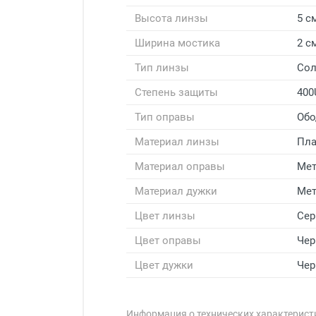
Высота линзы
5 с
Ширина мостика
2 с
Тип линзы
Со
Степень защиты
400
Тип оправы
Обо
Материал линзы
Пла
Материал оправы
Мет
Материал дужки
Мет
Цвет линзы
Се
Цвет оправы
Чер
Цвет дужки
Чер
Информация о технических характеристи