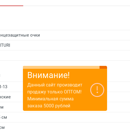
нцезащитные очки
TURI
Внимание!
и
Данный сайт производит
1-13
продажу только ОПТОМ!
нские
Минимальная сумма
заказа 5000 рублей
см
5 см
 см