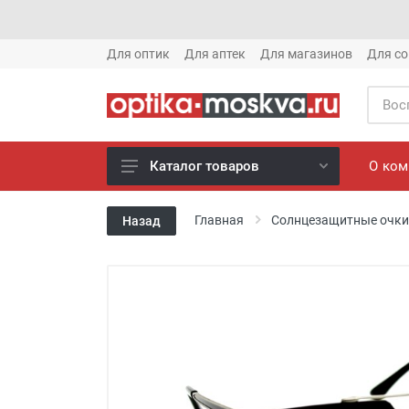
Для оптик
Для аптек
Для магазинов
Для со
О ко
Каталог товаров
Новое готовые очки (1621)
Главная
Солнцезащитные очки
Назад
Новое солнце (1613)
Готовые очки (3769)
Солнцезащитные очки (8880)
Компьютерные очки (852)
Оправы (3917)
Известные бренды (212)