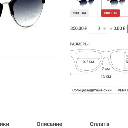
с001-04
с001-13
350.00 ₽
= 0.00 ₽
РАЗМЕРЫ:
5 
5.7 см
2 см
15 см
Солнцезащитные очки
VENT
ики
Описание
Оплата