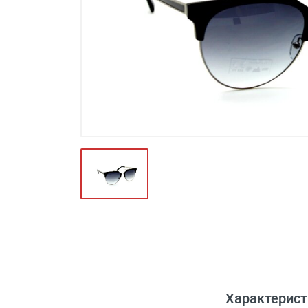
Футляры и мешки (1412)
Красота и здоровье (353)
Атрибуты для оптики (59)
Аксессуары (239)
Распродажа (950)
Характерист