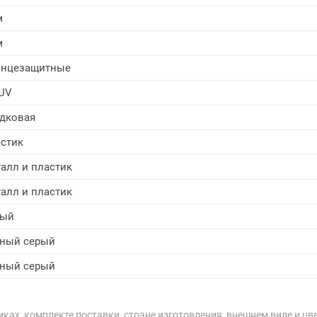
м
м
лнцезащитные
UV
дковая
стик
алл и пластик
алл и пластик
рый
ный серый
ный серый
ках, комплекте поставки, стране изготовления, внешнем виде и цв