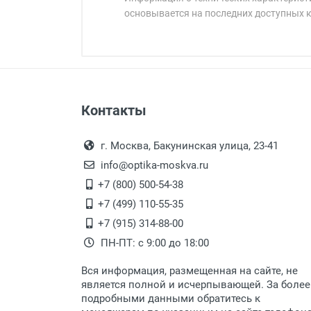
основывается на последних доступных 
Минимальная сумма заказа 5 000 
Минимальная сумма заказа 5 000 
Артикул модели:
Бренд:
Страна:
Цвет модели:
Оплата наличными.
Самовывоз
Пол:
Контакты
Выдаем товар в рабочие дни с
Общая ширина:
Самовывоз.
переулок 17, корпус 1, второй э
Оплата товара пр
Длина дужки:
После того, как заказ поступ
г. Москва, Бакунинская улица, 23-41
Ширина линзы:
Перечисление средств на расчетн
Для получения товара при себ
info@optika-moskva.ru
Высота линзы:
Заказ необходимо забрать
+7 (800) 500-54-38
Ширина мостика:
дополнительных расходов за 
Перевод денег на карту Сбербанка
+7 (499) 110-55-35
Тип линзы:
Доставка по Москве
+7 (915) 314-88-00
Степень защиты:
ПН-ПТ: с 9:00 до 18:00
Тип оправы:
Доставляем товар по Москве 
Материал линзы:
Вся информация, размещенная на сайте, не
Доставка транспортными компани
Материал оправы:
является полной и исчерпывающей. За более
подробными данными обратитесь к
Материал дужки:
Данный способ доставки осущ