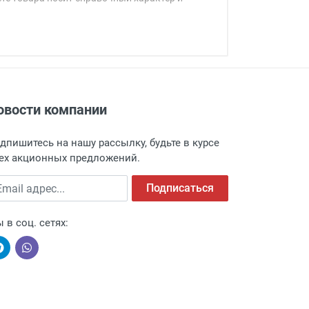
овости компании
адресу: г. Москва, Переведеновский
 товара.
дпишитесь на нашу рассылку, будьте в курсе
 и оповещает о поступлении товара.
ех акционных предложений.
а пункт выдачи, чтобы избежать
ail адрес
Подписаться
 в соц. сетях: