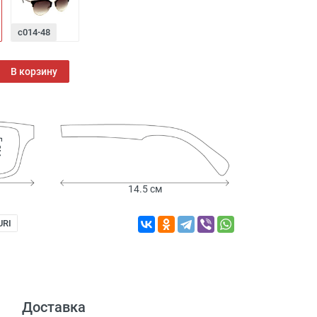
с014-48
В корзину
см
14.5 см
URI
Доставка