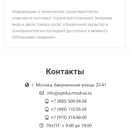
Информация о технических характеристиках,
комплекте поставки, стране изготовления, внешнем
виде и цвете товара носит справочный характер и
основывается на последних доступных к моменту
публикации сведениях
Минимальная сумма заказа 5 000 рублей.
Минимальная сумма заказа 5 000 рублей.
Артикул модели:
Бренд:
Страна:
Цвет модели:
Самовывоз
Контакты
Пол:
Выдаем товар в рабочие дни с 9:00 до
Оплата наличными.
Общая ширина:
г. Москва, Бакунинская улица, 23-41
18:00, по субботам с 11:00 до 15:00, в
Длина дужки:
офисе по адресу: г. Москва,
info@optika-moskva.ru
Ширина линзы:
Переведеновский переулок 17, корпус 1,
+7 (800) 500-54-38
Высота линзы:
второй этаж, тел. +7 (499) 110-55-35.
+7 (499) 110-55-35
Ширина мостика:
Самовывоз.
После того, как заказ поступает в пункт
Оплата товара производится
+7 (915) 314-88-00
Тип линзы:
наличными непосредственно на пункте
выдачи, наш менеджер связывается с
ПН-ПТ: с 9:00 до 18:00
Степень защиты:
выдачи товара.
клиентом и оповещает о поступлении