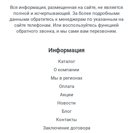
товара.
Тип оправы:
Вся информация, размещенная на сайте, не является
Перечисление средств на расчетный счет.
Для получения товара при себе
Материал линзы:
полной и исчерпывающей. За более подробными
обязательно иметь паспорт.
данными обратитесь к менеджерам по указанным на
Материал оправы:
сайте телефонам. Или воспользуйтесь функцией
Заказ необходимо забрать в течение 3
Материал дужки:
обратного звонка, и мы сами вам перезвоним.
рабочих дней с момента поступления на
Цвет линзы:
пункт выдачи, чтобы избежать
Цвет оправы:
дополнительных расходов за хранение
Информация
Цвет дужки:
товара.
Перевод денег на карту Сбербанка.
Каталог
Доставка по Москве
О компании
Доставляем товар по Москве компанией
Мы в регионах
Сдэк до ближайшего к вам пункта
Оплата
выдачи.
Акции
Новости
Доставка транспортными компаниями по
России
Блог
Контакты
Данный способ доставки осуществляется
Заключение договора
преимущественно по России.