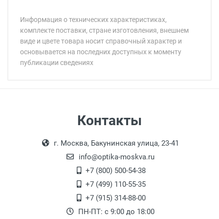
Информация о технических характеристиках,
комплекте поставки, стране изготовления, внешнем
виде и цвете товара носит справочный характер и
основывается на последних доступных к моменту
публикации сведениях
Минимальная сумма заказа 5 000 рублей.
Минимальная сумма заказа 5 000 рублей.
Артикул модели:
Бренд:
Страна:
Цвет модели:
Самовывоз
Контакты
Пол:
Выдаем товар в рабочие дни с 9:00 до
Оплата наличными.
Общая ширина:
г. Москва, Бакунинская улица, 23-41
18:00, по субботам с 11:00 до 15:00, в
Длина дужки:
офисе по адресу: г. Москва,
info@optika-moskva.ru
Ширина линзы:
Переведеновский переулок 17, корпус 1,
+7 (800) 500-54-38
Высота линзы:
второй этаж, тел. +7 (499) 110-55-35.
+7 (499) 110-55-35
Ширина мостика:
Самовывоз.
После того, как заказ поступает в пункт
Оплата товара производится
+7 (915) 314-88-00
Тип линзы:
наличными непосредственно на пункте
выдачи, наш менеджер связывается с
ПН-ПТ: с 9:00 до 18:00
Степень защиты:
выдачи товара.
клиентом и оповещает о поступлении