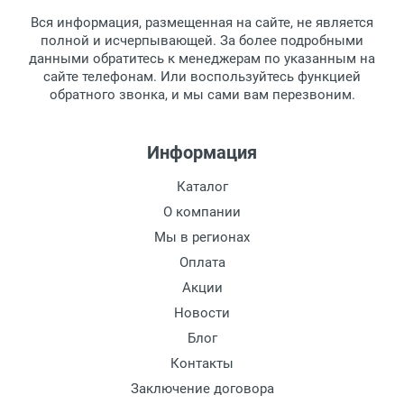
товара.
Тип оправы:
Вся информация, размещенная на сайте, не является
Перечисление средств на расчетный счет.
Для получения товара при себе
Материал линзы:
полной и исчерпывающей. За более подробными
обязательно иметь паспорт.
данными обратитесь к менеджерам по указанным на
Материал оправы:
сайте телефонам. Или воспользуйтесь функцией
Заказ необходимо забрать в течение 3
Материал дужки:
обратного звонка, и мы сами вам перезвоним.
рабочих дней с момента поступления на
Цвет линзы:
пункт выдачи, чтобы избежать
Цвет оправы:
дополнительных расходов за хранение
Информация
Цвет дужки:
товара.
Перевод денег на карту Сбербанка.
Каталог
Доставка по Москве
О компании
Доставляем товар по Москве компанией
Мы в регионах
Сдэк до ближайшего к вам пункта
Оплата
выдачи.
Акции
Новости
Доставка транспортными компаниями по
России
Блог
Контакты
Данный способ доставки осуществляется
Заключение договора
преимущественно по России.