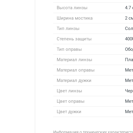
Высота линзы
4.7
Ширина мостика
2 с
Тип линзы
Со
Степень защиты
400
Тип оправы
Обо
Материал линзы
Пла
Материал оправы
Мет
Материал дужки
Мет
Цвет линзы
Че
Цвет оправы
Мет
Цвет дужки
Мет
Информация о технических характеристи