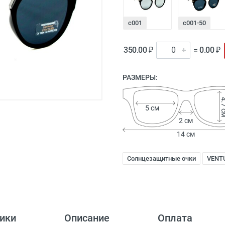
с001
с001-50
350.00 ₽
= 0.00 ₽
РАЗМЕРЫ:
4.7
5 см
2 см
14 см
Солнцезащитные очки
VENT
ики
Описание
Оплата