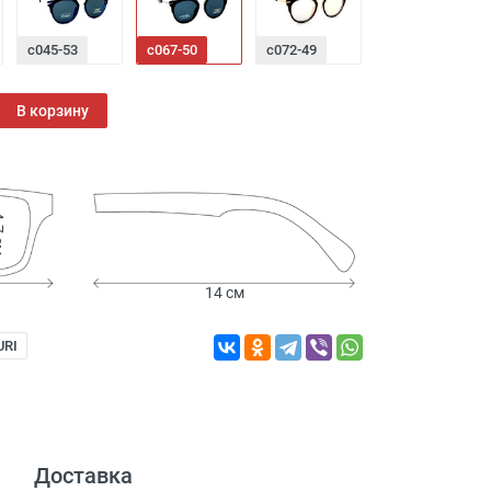
с045-53
с067-50
с072-49
с085-52
В корзину
 см
14 см
URI
Доставка