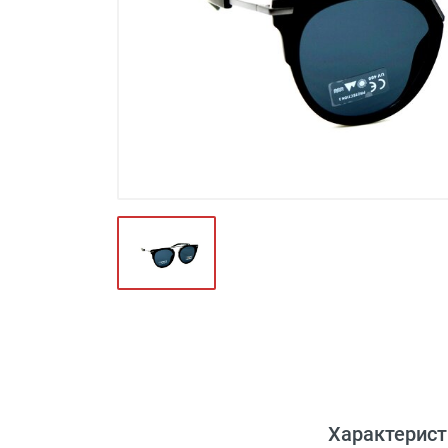
Футляры и мешки (1412)
Красота и здоровье (353)
Атрибуты для оптики (59)
Аксессуары (239)
Распродажа (950)
Характерист