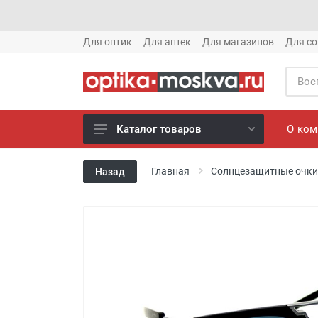
Для оптик
Для аптек
Для магазинов
Для со
О ко
Каталог товаров
Новое готовые очки (1621)
Главная
Солнцезащитные очки
Назад
Новое солнце (1613)
Готовые очки (3769)
Солнцезащитные очки (8880)
Компьютерные очки (852)
Оправы (3917)
Известные бренды (212)