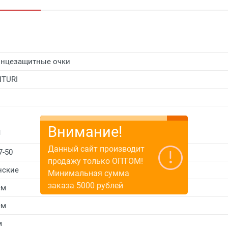
нцезащитные очки
TURI
Внимание!
и
Данный сайт производит
7-50
продажу только ОПТОМ!
нские
Минимальная сумма
заказа 5000 рублей
см
см
м