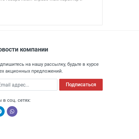
овости компании
адресу: г. Москва, Переведеновский
 товара.
дпишитесь на нашу рассылку, будьте в курсе
 и оповещает о поступлении товара.
ех акционных предложений.
а пункт выдачи, чтобы избежать
ail адрес
Подписаться
 в соц. сетях: