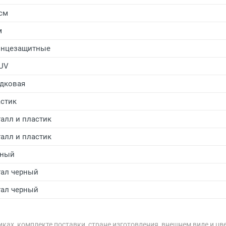
 см
м
лнцезащитные
UV
дковая
стик
алл и пластик
алл и пластик
рный
ал черный
ал черный
ках, комплекте поставки, стране изготовления, внешнем виде и цв