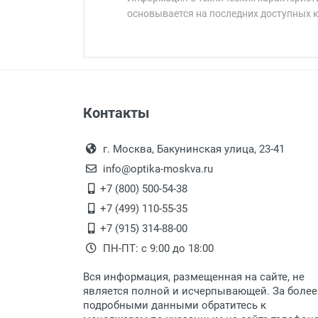
основывается на последних доступных 
Минимальная сумма заказа 5 000 
Минимальная сумма заказа 5 000 
Артикул модели:
Бренд:
Страна:
Цвет модели:
Оплата наличными.
Самовывоз
Пол:
Контакты
Выдаем товар в рабочие дни с
Общая ширина:
Самовывоз.
переулок 17, корпус 1, второй э
Оплата товара пр
Длина дужки:
После того, как заказ поступ
г. Москва, Бакунинская улица, 23-41
Ширина линзы:
Перечисление средств на расчетн
Для получения товара при себ
info@optika-moskva.ru
Высота линзы:
Заказ необходимо забрать
+7 (800) 500-54-38
Ширина мостика:
дополнительных расходов за 
Перевод денег на карту Сбербанка
+7 (499) 110-55-35
Тип линзы:
Доставка по Москве
+7 (915) 314-88-00
Степень защиты:
ПН-ПТ: с 9:00 до 18:00
Тип оправы:
Доставляем товар по Москве 
Материал линзы:
Вся информация, размещенная на сайте, не
Доставка транспортными компани
Материал оправы:
является полной и исчерпывающей. За более
подробными данными обратитесь к
Материал дужки:
Данный способ доставки осущ