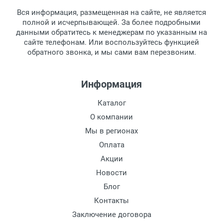
товара.
Тип оправы:
Вся информация, размещенная на сайте, не является
Перечисление средств на расчетный счет.
Для получения товара при себе
Материал линзы:
полной и исчерпывающей. За более подробными
обязательно иметь паспорт.
данными обратитесь к менеджерам по указанным на
Материал оправы:
сайте телефонам. Или воспользуйтесь функцией
Заказ необходимо забрать в течение 3
Материал дужки:
обратного звонка, и мы сами вам перезвоним.
рабочих дней с момента поступления на
Цвет линзы:
пункт выдачи, чтобы избежать
Цвет оправы:
дополнительных расходов за хранение
Информация
Цвет дужки:
товара.
Перевод денег на карту Сбербанка.
Каталог
Доставка по Москве
О компании
Доставляем товар по Москве компанией
Мы в регионах
Сдэк до ближайшего к вам пункта
Оплата
выдачи.
Акции
Новости
Доставка транспортными компаниями по
России
Блог
Контакты
Данный способ доставки осуществляется
Заключение договора
преимущественно по России.