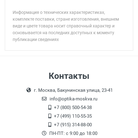
Информация о технических характеристиках,
комплекте поставки, стране изготовления, внешнем
виде и цвете товара носит справочный характер и
основывается на последних доступных к моменту
публикации сведениях
Минимальная сумма заказа 5 000 рублей.
Минимальная сумма заказа 5 000 рублей.
Артикул модели:
Бренд:
Страна:
Цвет модели:
Самовывоз
Контакты
Пол:
Выдаем товар в рабочие дни с 9:00 до
Оплата наличными.
Общая ширина:
г. Москва, Бакунинская улица, 23-41
18:00, по субботам с 11:00 до 15:00, в
Длина дужки:
офисе по адресу: г. Москва,
info@optika-moskva.ru
Ширина линзы:
Переведеновский переулок 17, корпус 1,
+7 (800) 500-54-38
Высота линзы:
второй этаж, тел. +7 (499) 110-55-35.
+7 (499) 110-55-35
Ширина мостика:
Самовывоз.
После того, как заказ поступает в пункт
Оплата товара производится
+7 (915) 314-88-00
Тип линзы:
наличными непосредственно на пункте
выдачи, наш менеджер связывается с
ПН-ПТ: с 9:00 до 18:00
Степень защиты:
выдачи товара.
клиентом и оповещает о поступлении