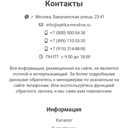
Контакты
Выдаем товар в рабочие дни с 9:00 до
Оплата наличными.
г. Москва, Бакунинская улица, 23-41
18:00, по субботам с 11:00 до 15:00, в
офисе по адресу: г. Москва,
info@optika-moskva.ru
Переведеновский переулок 17, корпус 1,
+7 (800) 500-54-38
второй этаж, тел. +7 (499) 110-55-35.
+7 (499) 110-55-35
Самовывоз.
После того, как заказ поступает в пункт
Оплата товара производится
+7 (915) 314-88-00
наличными непосредственно на пункте
выдачи, наш менеджер связывается с
ПН-ПТ: с 9:00 до 18:00
выдачи товара.
клиентом и оповещает о поступлении
товара.
Вся информация, размещенная на сайте, не является
Перечисление средств на расчетный счет.
Для получения товара при себе
полной и исчерпывающей. За более подробными
обязательно иметь паспорт.
данными обратитесь к менеджерам по указанным на
сайте телефонам. Или воспользуйтесь функцией
Заказ необходимо забрать в течение 3
обратного звонка, и мы сами вам перезвоним.
рабочих дней с момента поступления на
пункт выдачи, чтобы избежать
дополнительных расходов за хранение
Информация
товара.
Перевод денег на карту Сбербанка.
Каталог
Доставка по Москве