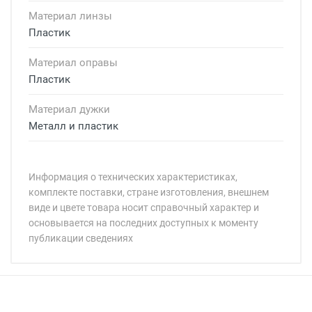
Материал линзы
Пластик
Материал оправы
Пластик
Материал дужки
Металл и пластик
Информация о технических характеристиках,
комплекте поставки, стране изготовления, внешнем
виде и цвете товара носит справочный характер и
основывается на последних доступных к моменту
публикации сведениях
Минимальная сумма заказа 5 000 рублей.
Минимальная сумма заказа 5 000 рублей.
Самовывоз