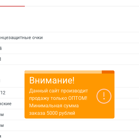
нцезащитные очки
i
1
Внимание!
и
Данный сайт производит
712
продажу только ОПТОМ!
нские
Минимальная сумма
заказа 5000 рублей
см
см
м