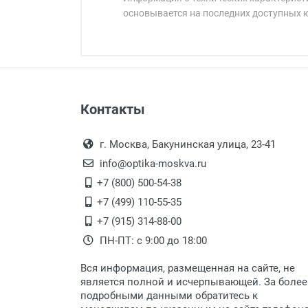
основывается на последних доступных 
Минимальная сумма заказа 5 000 
Минимальная сумма заказа 5 000 
Артикул модели:
Бренд:
Страна:
Цвет модели:
Оплата наличными.
Самовывоз
Пол:
Контакты
Выдаем товар в рабочие дни с
Общая ширина:
Самовывоз.
переулок 17, корпус 1, второй э
Оплата товара пр
Длина дужки:
После того, как заказ поступ
г. Москва, Бакунинская улица, 23-41
Ширина линзы:
Перечисление средств на расчетн
Для получения товара при себ
info@optika-moskva.ru
Высота линзы:
Заказ необходимо забрать
+7 (800) 500-54-38
Ширина мостика:
дополнительных расходов за 
Перевод денег на карту Сбербанка
+7 (499) 110-55-35
Тип линзы:
Доставка по Москве
+7 (915) 314-88-00
Степень защиты:
ПН-ПТ: с 9:00 до 18:00
Тип оправы:
Доставляем товар по Москве 
Материал линзы:
Вся информация, размещенная на сайте, не
Доставка транспортными компани
Материал оправы:
является полной и исчерпывающей. За более
подробными данными обратитесь к
Материал дужки:
Данный способ доставки осущ