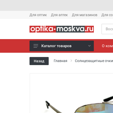
Для оптик
Для аптек
Для магазинов
Для со
О ко
Каталог товаров
Новое готовые очки (1621)
Главная
Солнцезащитные очки
Назад
Новое солнце (1613)
Готовые очки (3769)
Солнцезащитные очки (8880)
Компьютерные очки (852)
Оправы (3917)
Известные бренды (212)