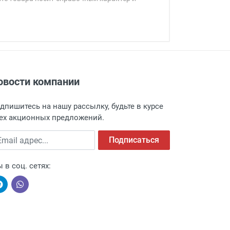
овости компании
адресу: г. Москва, Переведеновский
 товара.
дпишитесь на нашу рассылку, будьте в курсе
 и оповещает о поступлении товара.
ех акционных предложений.
а пункт выдачи, чтобы избежать
ail адрес
Подписаться
 в соц. сетях: