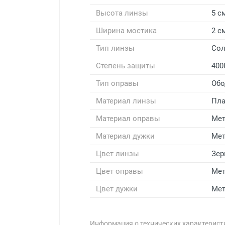
Высота линзы
5 с
Ширина мостика
2 с
Тип линзы
Со
Степень защиты
400
Тип оправы
Обо
Материал линзы
Пла
Материал оправы
Мет
Материал дужки
Мет
Цвет линзы
Зер
Цвет оправы
Мет
Цвет дужки
Мет
Информация о технических характеристи