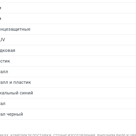
м
м
лнцезащитные
UV
дковая
стик
алл
алл и пластик
кальный синий
ал
ал черный
ках, комплекте поставки, стране изготовления, внешнем виде и цв