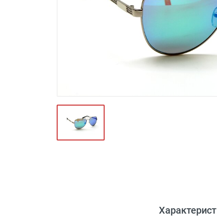
Футляры и мешки (1412)
Красота и здоровье (353)
Атрибуты для оптики (59)
Аксессуары (239)
Распродажа (950)
Характерист