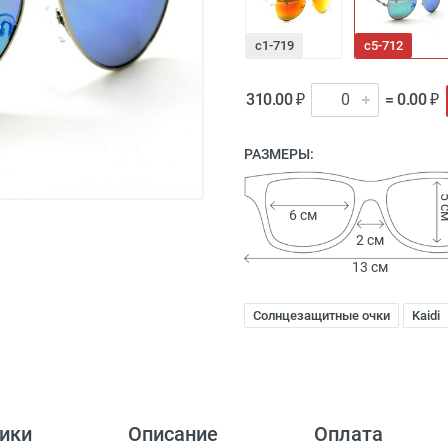
с1-719
с5-712
310.00 ₽
= 0.00 ₽
РАЗМЕРЫ:
5 
6 см
2 см
13 см
Солнцезащитные очки
Kaidi
ики
Описание
Оплата