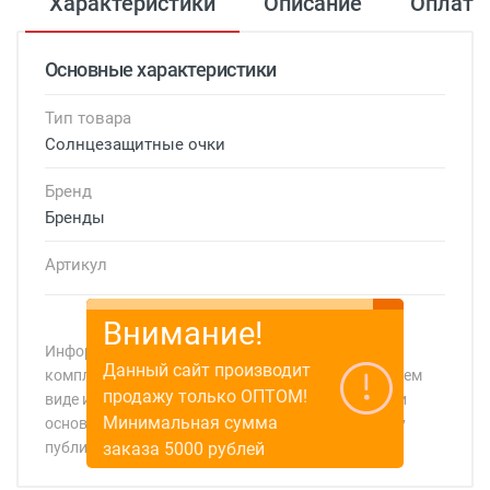
Характеристики
Описание
Оплата
Основные характеристики
Тип товара
Солнцезащитные очки
Бренд
Бренды
Артикул
Внимание!
Информация о технических характеристиках,
Данный сайт производит
комплекте поставки, стране изготовления, внешнем
продажу только ОПТОМ!
виде и цвете товара носит справочный характер и
Минимальная сумма
основывается на последних доступных к моменту
заказа 5000 рублей
публикации сведениях
Минимальная сумма заказа 5 000 рублей.
Минимальная сумма заказа 5 000 рублей.