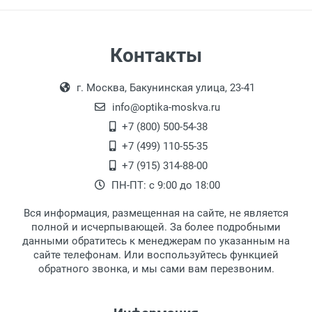
Самовывоз
Контакты
Выдаем товар в рабочие дни с 9:00 до
Оплата наличными.
г. Москва, Бакунинская улица, 23-41
18:00, по субботам с 11:00 до 15:00, в
офисе по адресу: г. Москва,
info@optika-moskva.ru
Переведеновский переулок 17, корпус 1,
+7 (800) 500-54-38
второй этаж, тел. +7 (499) 110-55-35.
+7 (499) 110-55-35
Самовывоз.
После того, как заказ поступает в пункт
Оплата товара производится
+7 (915) 314-88-00
наличными непосредственно на пункте
выдачи, наш менеджер связывается с
ПН-ПТ: с 9:00 до 18:00
выдачи товара.
клиентом и оповещает о поступлении
товара.
Вся информация, размещенная на сайте, не является
Перечисление средств на расчетный счет.
Для получения товара при себе
полной и исчерпывающей. За более подробными
обязательно иметь паспорт.
данными обратитесь к менеджерам по указанным на
сайте телефонам. Или воспользуйтесь функцией
Заказ необходимо забрать в течение 3
обратного звонка, и мы сами вам перезвоним.
рабочих дней с момента поступления на
пункт выдачи, чтобы избежать
дополнительных расходов за хранение