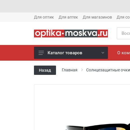
Для оптик
Для аптек
Для магазинов
Для со
О ко
Каталог товаров
Новое готовые очки (1621)
Главная
Солнцезащитные очки
Назад
Новое солнце (1613)
Готовые очки (3769)
Солнцезащитные очки (8880)
Компьютерные очки (852)
Оправы (3917)
Известные бренды (212)