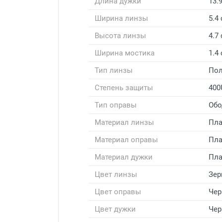
Длина дужки
13.
Ширина линзы
5.4
Высота линзы
4.7
Ширина мостика
1.4
Тип линзы
Пол
Степень защиты
400
Тип оправы
Обо
Материал линзы
Пла
Материал оправы
Пла
Материал дужки
Пла
Цвет линзы
Зер
Цвет оправы
Че
Цвет дужки
Че