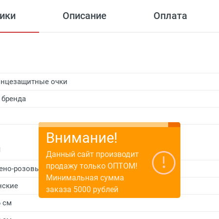
ики
Описание
Оплата
нцезащитные очки
 бренда
Внимание!
и
Данный сайт производит
продажу только ОПТОМ!
ено-розовый
Минимальная сумма
нские
заказа 5000 рублей
6 см