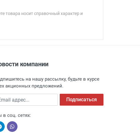
ете товара носит справочный характер и
овости компании
адресу: г. Москва, Переведеновский
 товара.
дпишитесь на нашу рассылку, будьте в курсе
 и оповещает о поступлении товара.
ех акционных предложений.
а пункт выдачи, чтобы избежать
ail адрес
Подписаться
 в соц. сетях: