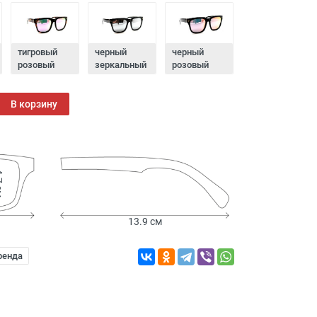
тигровый
черный
черный
розовый
зеркальный
розовый
В корзину
 см
13.9 см
ренда