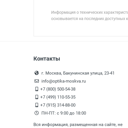
Информация о технических характеристи
основывается на последних доступных 
Минимальная сумма заказа 5 000 
Минимальная сумма заказа 5 000 
Артикул модели:
Бренд:
Страна:
Цвет модели:
Оплата наличными.
Самовывоз
Пол:
Контакты
Выдаем товар в рабочие дни с
Общая ширина:
Самовывоз.
переулок 17, корпус 1, второй э
Оплата товара пр
Длина дужки:
После того, как заказ поступ
г. Москва, Бакунинская улица, 23-41
Ширина линзы:
Перечисление средств на расчетн
Для получения товара при себ
info@optika-moskva.ru
Высота линзы:
Заказ необходимо забрать
+7 (800) 500-54-38
Ширина мостика:
дополнительных расходов за 
Перевод денег на карту Сбербанка
+7 (499) 110-55-35
Тип линзы:
Доставка по Москве
+7 (915) 314-88-00
Степень защиты:
ПН-ПТ: с 9:00 до 18:00
Тип оправы:
Доставляем товар по Москве 
Материал линзы:
Вся информация, размещенная на сайте, не
Доставка транспортными компани