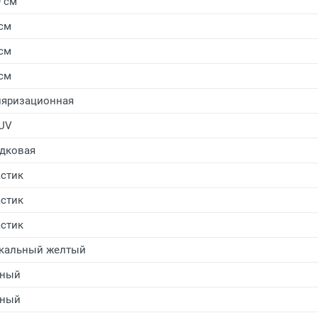
9 см
 см
 см
 см
яризационная
UV
дковая
стик
стик
стик
кальный желтый
рный
рный