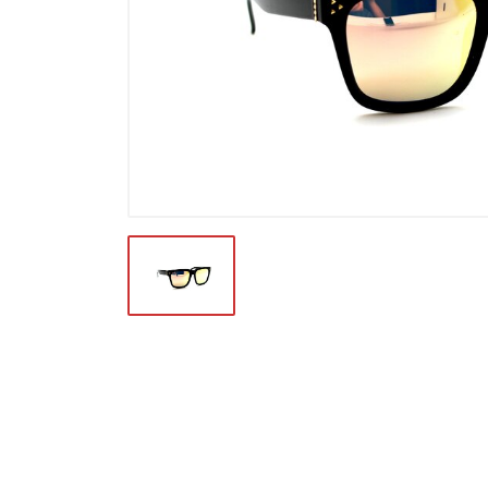
Футляры и мешки (1412)
Красота и здоровье (353)
Атрибуты для оптики (59)
Аксессуары (239)
Распродажа (950)