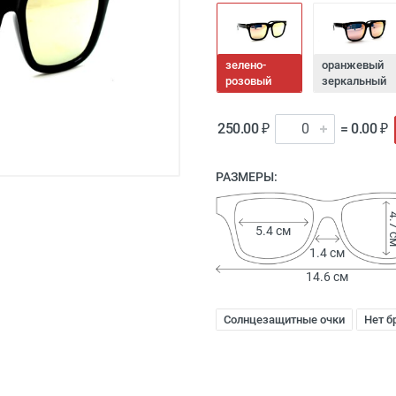
зелено-
оранжевый
розовый
зеркальный
250.00 ₽
= 0.00 ₽
РАЗМЕРЫ:
4.7
5.4 см
1.4 см
14.6 см
Солнцезащитные очки
Нет б