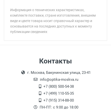
Информация о технических характеристиках,
комплекте поставки, стране изготовления, внешнем
виде и цвете товара носит справочный характер и
основывается на последних доступных к моменту
публикации сведениях
Минимальная сумма заказа 5 000 рублей.
Минимальная сумма заказа 5 000 рублей.
Артикул модели:
Бренд:
Страна:
Цвет модели:
Самовывоз
Контакты
Пол:
Выдаем товар в рабочие дни с 9:00 до
Оплата наличными.
Общая ширина:
г. Москва, Бакунинская улица, 23-41
18:00, по субботам с 11:00 до 15:00, в
Длина дужки:
офисе по адресу: г. Москва,
info@optika-moskva.ru
Ширина линзы:
Переведеновский переулок 17, корпус 1,
+7 (800) 500-54-38
Высота линзы:
второй этаж, тел. +7 (499) 110-55-35.
+7 (499) 110-55-35
Ширина мостика:
Самовывоз.
После того, как заказ поступает в пункт
Оплата товара производится
+7 (915) 314-88-00
Тип линзы:
наличными непосредственно на пункте
выдачи, наш менеджер связывается с
ПН-ПТ: с 9:00 до 18:00
Степень защиты:
выдачи товара.
клиентом и оповещает о поступлении