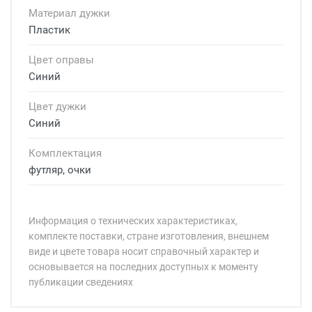
Материал дужки
Пластик
Цвет оправы
Синий
Цвет дужки
Синий
Комплектация
футляр, очки
Информация о технических характеристиках,
комплекте поставки, стране изготовления, внешнем
виде и цвете товара носит справочный характер и
основывается на последних доступных к моменту
публикации сведениях
Минимальная сумма заказа 5 000 рублей.
Минимальная сумма заказа 5 000 рублей.
Артикул модели: