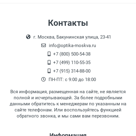
Бренд:
Страна:
Цвет модели:
Самовывоз
Контакты
Пол:
Выдаем товар в рабочие дни с 9:00 до
Оплата наличными.
РЦ:
г. Москва, Бакунинская улица, 23-41
18:00, по субботам с 11:00 до 15:00, в
Общая ширина:
офисе по адресу: г. Москва,
info@optika-moskva.ru
Длина дужки:
Переведеновский переулок 17, корпус 1,
+7 (800) 500-54-38
Ширина линзы:
второй этаж, тел. +7 (499) 110-55-35.
+7 (499) 110-55-35
Высота линзы:
Самовывоз.
После того, как заказ поступает в пункт
Оплата товара производится
+7 (915) 314-88-00
Ширина мостика:
наличными непосредственно на пункте
выдачи, наш менеджер связывается с
ПН-ПТ: с 9:00 до 18:00
Тип оправы:
выдачи товара.
клиентом и оповещает о поступлении
товара.
Материал линзы:
Вся информация, размещенная на сайте, не является
Перечисление средств на расчетный счет.
Для получения товара при себе
Материал оправы:
полной и исчерпывающей. За более подробными
обязательно иметь паспорт.
данными обратитесь к менеджерам по указанным на
Материал дужки:
сайте телефонам. Или воспользуйтесь функцией
Заказ необходимо забрать в течение 3
Цвет оправы:
обратного звонка, и мы сами вам перезвоним.
рабочих дней с момента поступления на
Цвет дужки:
пункт выдачи, чтобы избежать
Комплектация:
дополнительных расходов за хранение
Информация