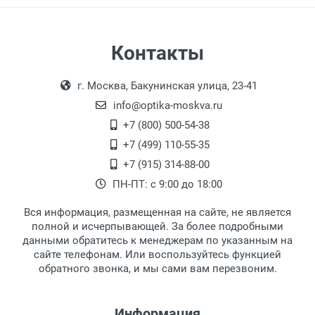
Бренд:
Страна:
Цвет модели:
Самовывоз
Контакты
Пол:
Выдаем товар в рабочие дни с 9:00 до
Оплата наличными.
РЦ:
г. Москва, Бакунинская улица, 23-41
18:00, по субботам с 11:00 до 15:00, в
Общая ширина:
офисе по адресу: г. Москва,
info@optika-moskva.ru
Длина дужки:
Переведеновский переулок 17, корпус 1,
+7 (800) 500-54-38
Ширина линзы:
второй этаж, тел. +7 (499) 110-55-35.
+7 (499) 110-55-35
Высота линзы:
Самовывоз.
После того, как заказ поступает в пункт
Оплата товара производится
+7 (915) 314-88-00
Ширина мостика:
наличными непосредственно на пункте
выдачи, наш менеджер связывается с
ПН-ПТ: с 9:00 до 18:00
Тип оправы:
выдачи товара.
клиентом и оповещает о поступлении
товара.
Материал линзы:
Вся информация, размещенная на сайте, не является
Перечисление средств на расчетный счет.
Для получения товара при себе
Материал оправы:
полной и исчерпывающей. За более подробными
обязательно иметь паспорт.
данными обратитесь к менеджерам по указанным на
Материал дужки:
сайте телефонам. Или воспользуйтесь функцией
Заказ необходимо забрать в течение 3
Цвет оправы:
обратного звонка, и мы сами вам перезвоним.
рабочих дней с момента поступления на
Цвет дужки:
пункт выдачи, чтобы избежать
Комплектация:
дополнительных расходов за хранение
Информация