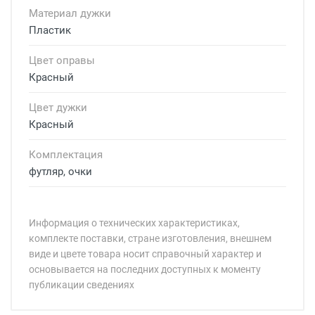
Материал дужки
Пластик
Цвет оправы
Красный
Цвет дужки
Красный
Комплектация
футляр, очки
Информация о технических характеристиках,
комплекте поставки, стране изготовления, внешнем
виде и цвете товара носит справочный характер и
основывается на последних доступных к моменту
публикации сведениях
Минимальная сумма заказа 5 000 рублей.
Минимальная сумма заказа 5 000 рублей.
Артикул модели: