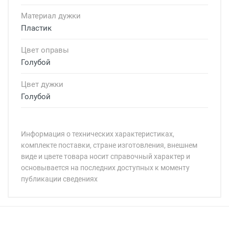
Материал дужки
Пластик
Цвет оправы
Голубой
Цвет дужки
Голубой
Информация о технических характеристиках,
комплекте поставки, стране изготовления, внешнем
виде и цвете товара носит справочный характер и
основывается на последних доступных к моменту
публикации сведениях
Минимальная сумма заказа 5 000 рублей.
Минимальная сумма заказа 5 000 рублей.
Артикул модели:
Бренд:
Страна: