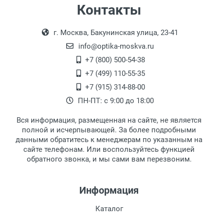
Особые условия:
Самовывоз
Контакты
Цвет модели:
Выдаем товар в рабочие дни с 9:00 до
Оплата наличными.
Пол:
г. Москва, Бакунинская улица, 23-41
18:00, по субботам с 11:00 до 15:00, в
РЦ:
офисе по адресу: г. Москва,
info@optika-moskva.ru
Общая ширина:
Переведеновский переулок 17, корпус 1,
+7 (800) 500-54-38
Длина дужки:
второй этаж, тел. +7 (499) 110-55-35.
+7 (499) 110-55-35
Ширина линзы:
Самовывоз.
После того, как заказ поступает в пункт
Оплата товара производится
+7 (915) 314-88-00
Высота линзы:
наличными непосредственно на пункте
выдачи, наш менеджер связывается с
ПН-ПТ: с 9:00 до 18:00
Ширина мостика:
выдачи товара.
клиентом и оповещает о поступлении
товара.
Тип оправы:
Вся информация, размещенная на сайте, не является
Перечисление средств на расчетный счет.
Для получения товара при себе
Материал линзы:
полной и исчерпывающей. За более подробными
обязательно иметь паспорт.
данными обратитесь к менеджерам по указанным на
Материал оправы:
сайте телефонам. Или воспользуйтесь функцией
Заказ необходимо забрать в течение 3
Материал дужки:
обратного звонка, и мы сами вам перезвоним.
рабочих дней с момента поступления на
Цвет оправы:
пункт выдачи, чтобы избежать
Цвет дужки:
дополнительных расходов за хранение
Информация
товара.
Перевод денег на карту Сбербанка.
Каталог
Доставка по Москве