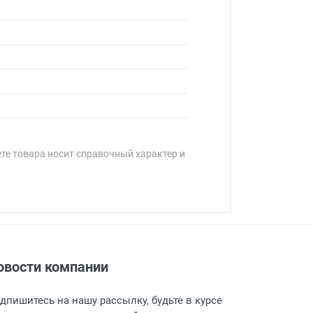
ете товара носит справочный характер и
овости компании
адресу: г. Москва, Переведеновский
 товара.
дпишитесь на нашу рассылку, будьте в курсе
 и оповещает о поступлении товара.