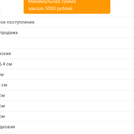
Минимальная сумма
заказа 5000 рублей
и
ое поступление
продажа
нские
6.4 см
см
5 см
 см
 см
 см
дковая