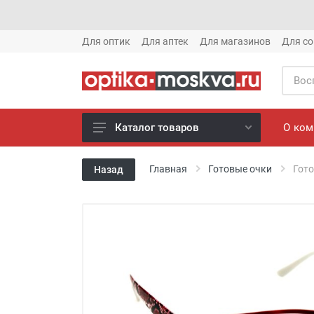
Для оптик
Для аптек
Для магазинов
Для со
О ко
Каталог товаров
Новое готовые очки (1621)
Главная
Готовые очки
Гото
Назад
Новое солнце (1613)
Готовые очки (3769)
Солнцезащитные очки (8880)
Компьютерные очки (852)
Оправы (3917)
Известные бренды (212)