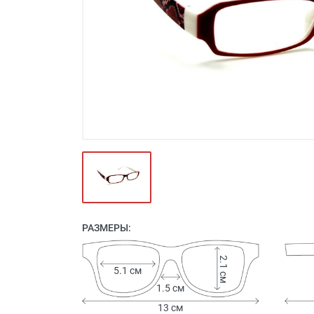
Футляры и мешки (1412)
Красота и здоровье (353)
Атрибуты для оптики (59)
Аксессуары (239)
Распродажа (950)
РАЗМЕРЫ:
2.1 см
5.1 см
1.5 см
13 см