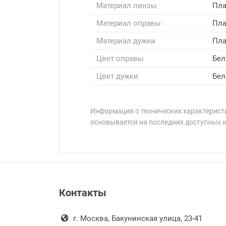
Материал линзы
Пла
Материал оправы
Пла
Материал дужки
Пла
Цвет оправы
Бел
Цвет дужки
Бел
Информация о технических характеристи
основывается на последних доступных 
Минимальная сумма заказа 5 000 
Минимальная сумма заказа 5 000 
Артикул модели:
Бренд:
Страна:
Особые условия:
Оплата наличными.
Самовывоз
Цвет модели:
Контакты
Выдаем товар в рабочие дни с
Пол:
Самовывоз.
переулок 17, корпус 1, второй э
Оплата товара пр
РЦ:
После того, как заказ поступ
г. Москва, Бакунинская улица, 23-41
Общая ширина: