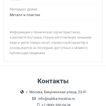
Материал дужки
Металл и пластик
Информация о технических характеристиках,
комплекте поставки, стране изготовления, внешнем
виде и цвете товара носит справочный характер и
основывается на последних доступных к моменту
публикации сведениях
Минимальная сумма заказа 5 000 рублей.
Минимальная сумма заказа 5 000 рублей.
Самовывоз
Контакты
Выдаем товар в рабочие дни с 9:00 до
Оплата наличными.
г. Москва, Бакунинская улица, 23-41
18:00, по субботам с 11:00 до 15:00, в
офисе по адресу: г. Москва,
info@optika-moskva.ru
Переведеновский переулок 17, корпус 1,
+7 (800) 500-54-38