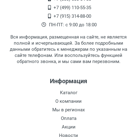
второй этаж, тел. +7 (499) 110-55-35.
+7 (499) 110-55-35
Самовывоз.
После того, как заказ поступает в пункт
Оплата товара производится
+7 (915) 314-88-00
наличными непосредственно на пункте
выдачи, наш менеджер связывается с
ПН-ПТ: с 9:00 до 18:00
выдачи товара.
клиентом и оповещает о поступлении
товара.
Вся информация, размещенная на сайте, не является
Перечисление средств на расчетный счет.
Для получения товара при себе
полной и исчерпывающей. За более подробными
обязательно иметь паспорт.
данными обратитесь к менеджерам по указанным на
сайте телефонам. Или воспользуйтесь функцией
Заказ необходимо забрать в течение 3
обратного звонка, и мы сами вам перезвоним.
рабочих дней с момента поступления на
пункт выдачи, чтобы избежать
дополнительных расходов за хранение
Информация
товара.
Перевод денег на карту Сбербанка.
Каталог
Доставка по Москве
О компании
Доставляем товар по Москве компанией
Мы в регионах
Сдэк до ближайшего к вам пункта
Оплата
выдачи.
Акции
Новости
Доставка транспортными компаниями по