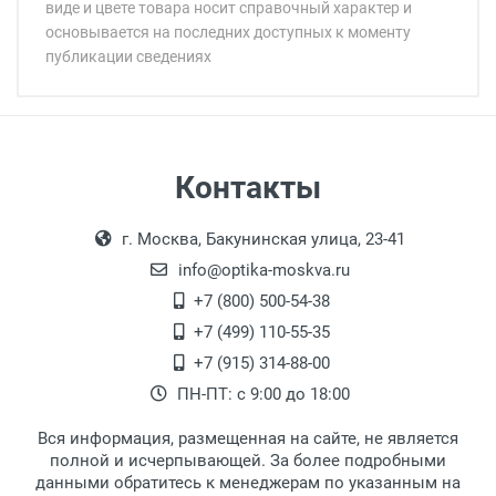
виде и цвете товара носит справочный характер и
основывается на последних доступных к моменту
публикации сведениях
Минимальная сумма заказа 5 000 рублей.
Минимальная сумма заказа 5 000 рублей.
Артикул модели:
Бренд:
Страна:
Цвет модели:
Самовывоз
Контакты
Пол:
Выдаем товар в рабочие дни с 9:00 до
Оплата наличными.
РЦ:
г. Москва, Бакунинская улица, 23-41
18:00, по субботам с 11:00 до 15:00, в
Общая ширина:
офисе по адресу: г. Москва,
info@optika-moskva.ru
Длина дужки:
Переведеновский переулок 17, корпус 1,
+7 (800) 500-54-38
Ширина линзы:
второй этаж, тел. +7 (499) 110-55-35.
+7 (499) 110-55-35
Высота линзы:
Самовывоз.
После того, как заказ поступает в пункт
Оплата товара производится
+7 (915) 314-88-00
Ширина мостика:
наличными непосредственно на пункте
выдачи, наш менеджер связывается с
ПН-ПТ: с 9:00 до 18:00
Тип оправы:
выдачи товара.
клиентом и оповещает о поступлении
товара.
Материал линзы:
Вся информация, размещенная на сайте, не является
Перечисление средств на расчетный счет.
Для получения товара при себе
Материал оправы:
полной и исчерпывающей. За более подробными
обязательно иметь паспорт.
данными обратитесь к менеджерам по указанным на
Материал дужки: