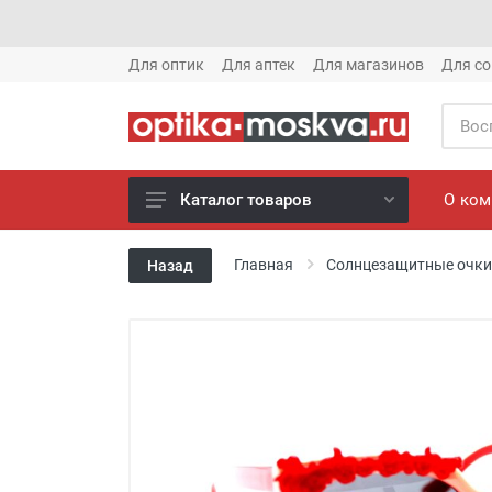
Для оптик
Для аптек
Для магазинов
Для со
О ко
Каталог товаров
Новое готовые очки (1621)
Главная
Солнцезащитные очки
Назад
Новое солнце (1613)
Готовые очки (3769)
Солнцезащитные очки (8880)
Компьютерные очки (852)
Оправы (3917)
Известные бренды (212)