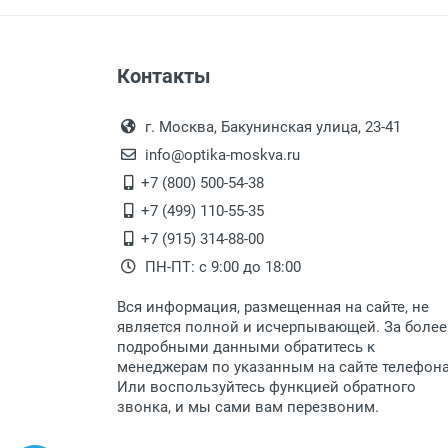
Оплата наличными.
Самовывоз
Контакты
Выдаем товар в рабочие дни с
Самовывоз.
переулок 17, корпус 1, второй э
Оплата товара пр
После того, как заказ поступ
г. Москва, Бакунинская улица, 23-41
Перечисление средств на расчетн
Для получения товара при себ
info@optika-moskva.ru
Заказ необходимо забрать
+7 (800) 500-54-38
дополнительных расходов за 
Перевод денег на карту Сбербанка
+7 (499) 110-55-35
Доставка по Москве
+7 (915) 314-88-00
ПН-ПТ: с 9:00 до 18:00
Доставляем товар по Москве 
Вся информация, размещенная на сайте, не
Доставка транспортными компани
является полной и исчерпывающей. За более
подробными данными обратитесь к
Данный способ доставки осущ
менеджерам по указанным на сайте телефон
Мы сотрудничаем с различны
Или воспользуйтесь функцией обратного
быстро подберем для Вас сам
звонка, и мы сами вам перезвоним.
Доставка товара по регионам 