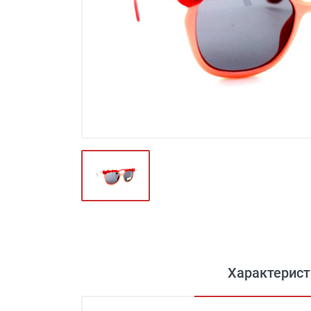
Футляры и мешки (1412)
Красота и здоровье (353)
Атрибуты для оптики (59)
Аксессуары (239)
Распродажа (950)
Характерист