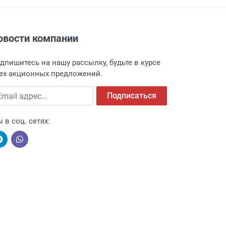
овости компании
адресу: г. Москва, Переведеновский
 товара.
дпишитесь на нашу рассылку, будьте в курсе
 и оповещает о поступлении товара.
ех акционных предложений.
а пункт выдачи, чтобы избежать
ail адрес
Подписаться
 в соц. сетях:
ыми компаниями, поэтому легко и