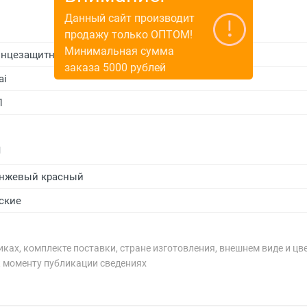
Данный сайт производит
продажу только ОПТОМ!
Минимальная сумма
нцезащитные очки
заказа 5000 рублей
ai
1
и
нжевый красный
ские
ках, комплекте поставки, стране изготовления, внешнем виде и цв
к моменту публикации сведениях
рублей.
рублей.