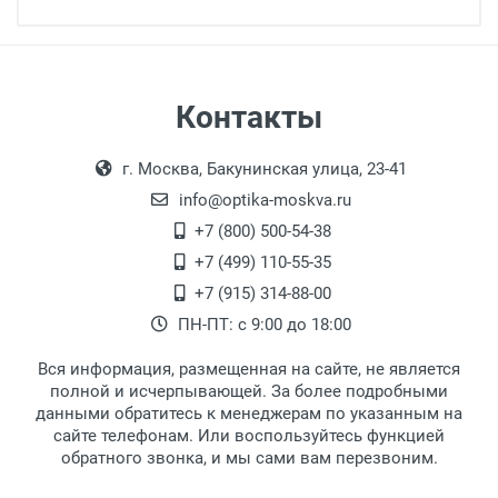
Минимальная сумма заказа 5 000 рублей.
Минимальная сумма заказа 5 000 рублей.
Самовывоз
Контакты
Выдаем товар в рабочие дни с 9:00 до
Оплата наличными.
г. Москва, Бакунинская улица, 23-41
18:00, по субботам с 11:00 до 15:00, в
офисе по адресу: г. Москва,
info@optika-moskva.ru
Переведеновский переулок 17, корпус 1,
+7 (800) 500-54-38
второй этаж, тел. +7 (499) 110-55-35.
+7 (499) 110-55-35
Самовывоз.
После того, как заказ поступает в пункт
Оплата товара производится
+7 (915) 314-88-00
наличными непосредственно на пункте
выдачи, наш менеджер связывается с
ПН-ПТ: с 9:00 до 18:00
выдачи товара.
клиентом и оповещает о поступлении
товара.
Вся информация, размещенная на сайте, не является
Перечисление средств на расчетный счет.
Для получения товара при себе
полной и исчерпывающей. За более подробными
обязательно иметь паспорт.
данными обратитесь к менеджерам по указанным на
сайте телефонам. Или воспользуйтесь функцией
Заказ необходимо забрать в течение 3
обратного звонка, и мы сами вам перезвоним.
рабочих дней с момента поступления на
пункт выдачи, чтобы избежать