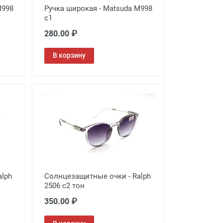
M998
Ручка широкая - Matsuda M998
c1
280.00 ₽
В корзину
alph
Солнцезащитные очки - Ralph
2506 c2 тон
350.00 ₽