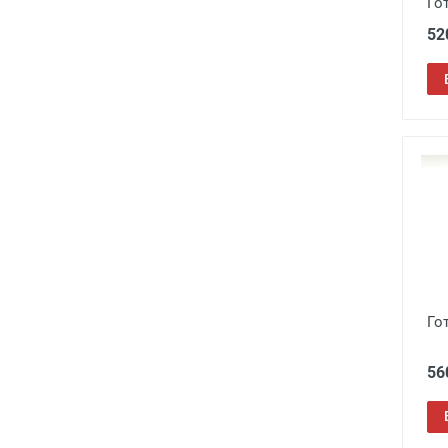
Го
52
Го
56