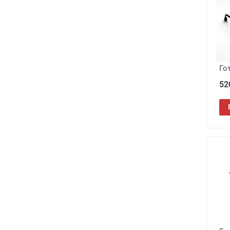
Го
52