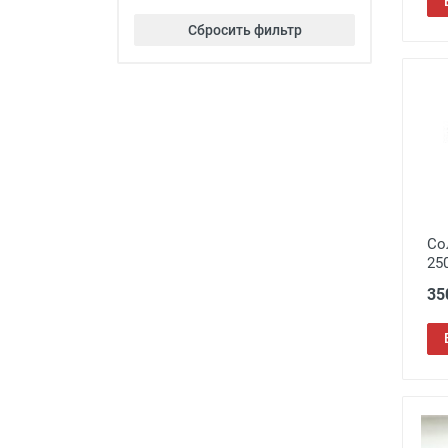
SALIVIO
45
Сбросить фильтр
Sunshine
163
TR90
5
Traveler
24
Восток
9
Мост
28
Нет бренда
8
Окуляр
150
Со
25
35