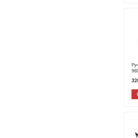
Ру
98
32