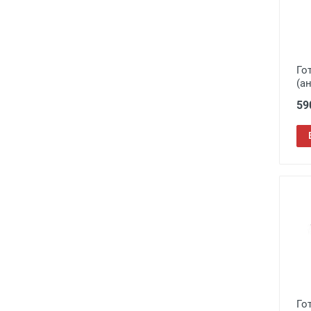
Го
(а
59
Го