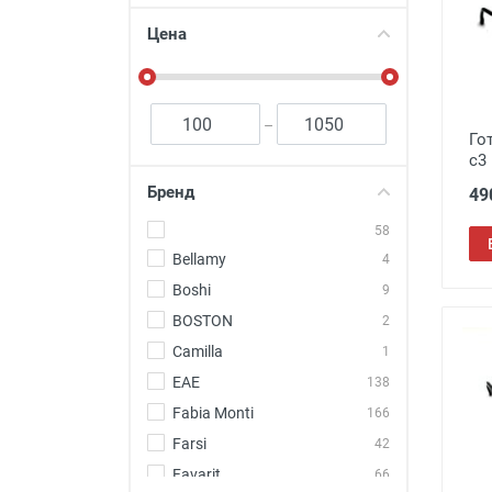
Футляры и мешки (1412)
Цена
Красота и здоровье (353)
Атрибуты для оптики (59)
Аксессуары (239)
–
Го
Распродажа (950)
c3
Бренд
49
58
Bellamy
4
Boshi
9
BOSTON
2
Camilla
1
EAE
138
Fabia Monti
166
Farsi
42
Favarit
66