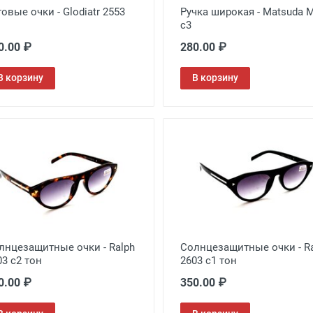
товые очки - Glodiatr 2553
Ручка широкая - Matsuda 
c3
0.00 ₽
280.00 ₽
В корзину
В корзину
лнцезащитные очки - Ralph
Солнцезащитные очки - R
03 c2 тон
2603 c1 тон
0.00 ₽
350.00 ₽