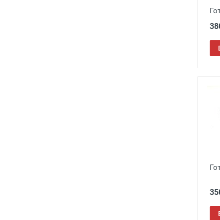
Го
38
Го
35