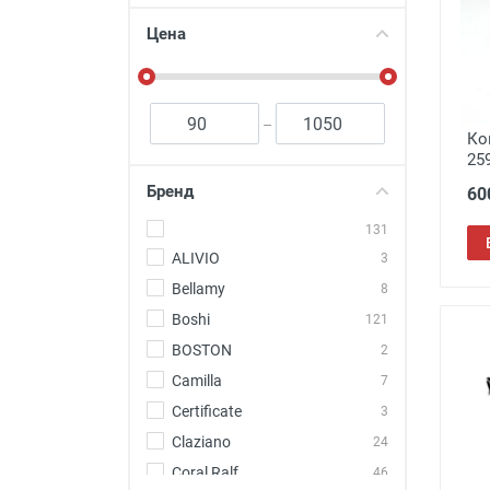
Футляры и мешки (1412)
Цена
Красота и здоровье (353)
Атрибуты для оптики (59)
Аксессуары (239)
–
Ко
Распродажа (950)
25
Бренд
60
131
ALIVIO
3
Bellamy
8
Boshi
121
BOSTON
2
Camilla
7
Certificate
3
Claziano
24
Coral Ralf
46