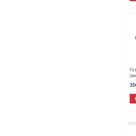
Го
(а
35