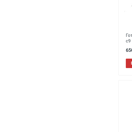
Го
c9
65