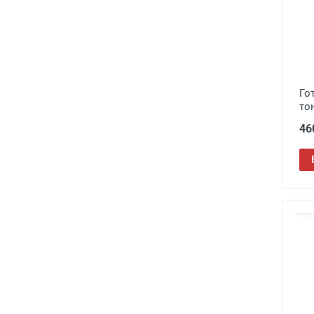
Venus
3
Бренды
1
Восток
52
Мост
130
Нет бренда
161
Го
то
Окуляр
169
46