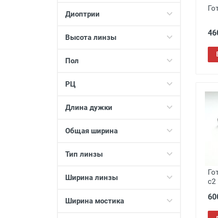
EAE
336
Го
Диоптрии
Fabia Monti
231
46
Farfalla
12
Высота линзы
Farsi
195
Пол
Favarit
91
FEDROV
51
РЦ
FM
466
Gladiatr
18
Длина дужки
Glodiatr
177
Keluona
190
Общая ширина
LETITGO
11
Тип линзы
LEWIS
20
LORIS
6
Го
Ширина линзы
c2
Luxe Vision
105
60
Matsuda
2
Ширина мостика
Monica
49