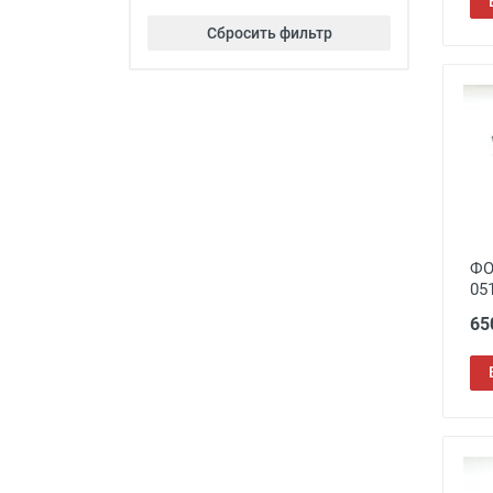
Most
30
Сбросить фильтр
OKYLAR
57
Oscar
3
Polarized
2
RA
6
Ralf
2
Ralph
382
Ralph Coral
3
Rose Juliet
41
ФО
05
SALIVIO
154
SALVO
65
8
Sunshine
172
Teamo
4
Tiger
2
TR90
5
Traveler
77