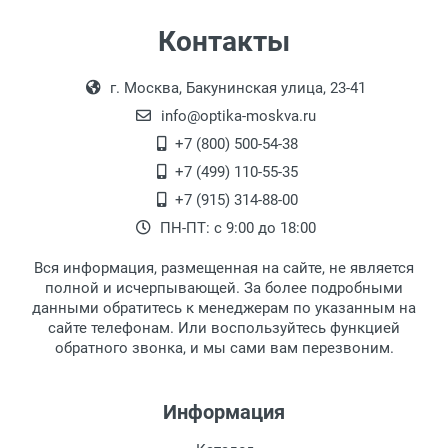
Цвет модели:
Самовывоз
Контакты
Пол:
Выдаем товар в рабочие дни с 9:00 до
Оплата наличными.
РЦ:
г. Москва, Бакунинская улица, 23-41
18:00, по субботам с 11:00 до 15:00, в
Общая ширина:
офисе по адресу: г. Москва,
info@optika-moskva.ru
Длина дужки:
Переведеновский переулок 17, корпус 1,
+7 (800) 500-54-38
Ширина линзы:
второй этаж, тел. +7 (499) 110-55-35.
+7 (499) 110-55-35
Высота линзы:
Самовывоз.
После того, как заказ поступает в пункт
Оплата товара производится
+7 (915) 314-88-00
Ширина мостика:
наличными непосредственно на пункте
выдачи, наш менеджер связывается с
ПН-ПТ: с 9:00 до 18:00
Тип линзы:
выдачи товара.
клиентом и оповещает о поступлении
товара.
Степень защиты:
Вся информация, размещенная на сайте, не является
Перечисление средств на расчетный счет.
Для получения товара при себе
Тип оправы:
полной и исчерпывающей. За более подробными
обязательно иметь паспорт.
данными обратитесь к менеджерам по указанным на
Материал линзы:
сайте телефонам. Или воспользуйтесь функцией
Заказ необходимо забрать в течение 3
Материал оправы:
обратного звонка, и мы сами вам перезвоним.
рабочих дней с момента поступления на
Материал дужки:
пункт выдачи, чтобы избежать
Цвет линзы:
дополнительных расходов за хранение
Информация
Цвет оправы:
товара.
Перевод денег на карту Сбербанка.
Цвет дужки: