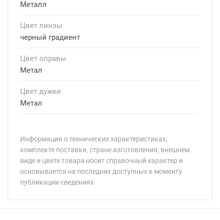
Металл
Цвет линзы
черный градиент
Цвет оправы
Метал
Цвет дужки
Метал
Информация о технических характеристиках,
комплекте поставки, стране изготовления, внешнем
виде и цвете товара носит справочный характер и
основывается на последних доступных к моменту
публикации сведениях
Минимальная сумма заказа 5 000 рублей.
Минимальная сумма заказа 5 000 рублей.
Бренд:
Страна:
Особые условия: