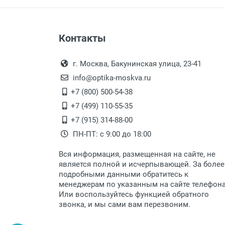
Цвет модели:
Пол:
Оплата наличными.
Самовывоз
Контакты
Выдаем товар в рабочие дни с
Самовывоз.
переулок 17, корпус 1, второй э
Оплата товара пр
После того, как заказ поступ
г. Москва, Бакунинская улица, 23-41
Перечисление средств на расчетн
Для получения товара при себ
info@optika-moskva.ru
Заказ необходимо забрать
+7 (800) 500-54-38
дополнительных расходов за 
Перевод денег на карту Сбербанка
+7 (499) 110-55-35
Доставка по Москве
+7 (915) 314-88-00
ПН-ПТ: с 9:00 до 18:00
Доставляем товар по Москве 
Вся информация, размещенная на сайте, не
Доставка транспортными компани
является полной и исчерпывающей. За более
подробными данными обратитесь к
Данный способ доставки осущ
менеджерам по указанным на сайте телефон
Мы сотрудничаем с различны
Или воспользуйтесь функцией обратного
быстро подберем для Вас сам
звонка, и мы сами вам перезвоним.
Доставка товара по регионам 