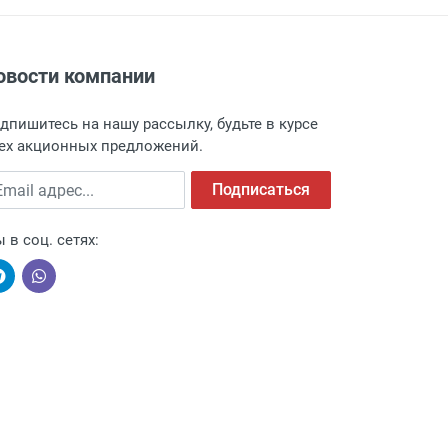
овости компании
адресу: г. Москва, Переведеновский
 товара.
дпишитесь на нашу рассылку, будьте в курсе
 и оповещает о поступлении товара.
ех акционных предложений.
а пункт выдачи, чтобы избежать
ail адрес
Подписаться
 в соц. сетях:
ыми компаниями, поэтому легко и