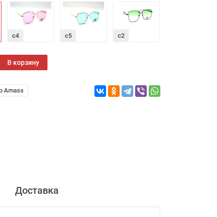
c4
c5
с2
В корзину
io Amass
Доставка