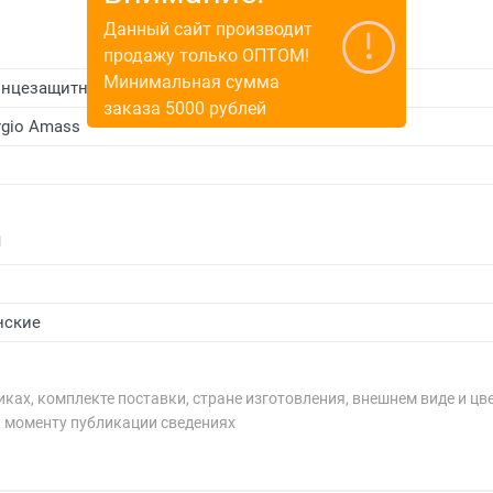
Данный сайт производит
продажу только ОПТОМ!
Минимальная сумма
нцезащитные очки
заказа 5000 рублей
rgio Amass
и
нские
ках, комплекте поставки, стране изготовления, внешнем виде и цв
к моменту публикации сведениях
рублей.
рублей.