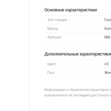
Основные характеристики
Тип товара
Сол
Бренд
Gio
Артикул
066
Дополнительные характеристик
Цвет
c3
Пол
Же
Информация о технических характеристи
основывается на последних доступных 
Минимальная сумма заказа 5 000 
Минимальная сумма заказа 5 000 
Бренд:
Страна: