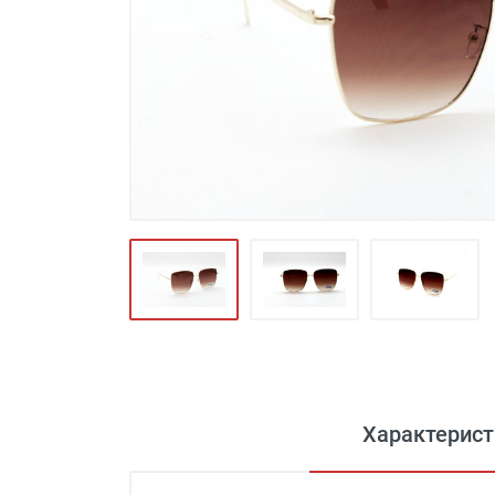
Футляры и мешки (1412)
Красота и здоровье (353)
Атрибуты для оптики (59)
Аксессуары (239)
Распродажа (950)
Характерист