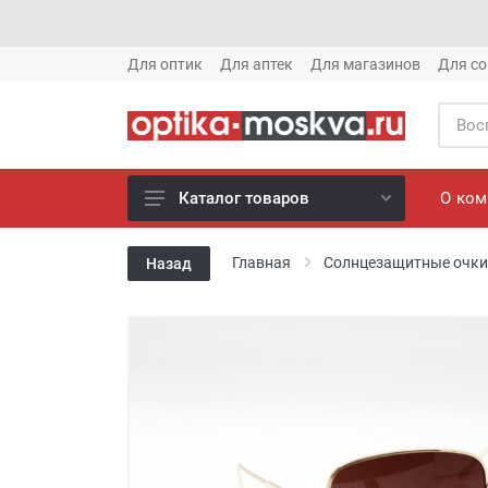
Для оптик
Для аптек
Для магазинов
Для со
О ко
Каталог товаров
Новое готовые очки (1621)
Главная
Солнцезащитные очки
Назад
Новое солнце (1613)
Готовые очки (3769)
Солнцезащитные очки (8880)
Компьютерные очки (852)
Оправы (3917)
Известные бренды (212)