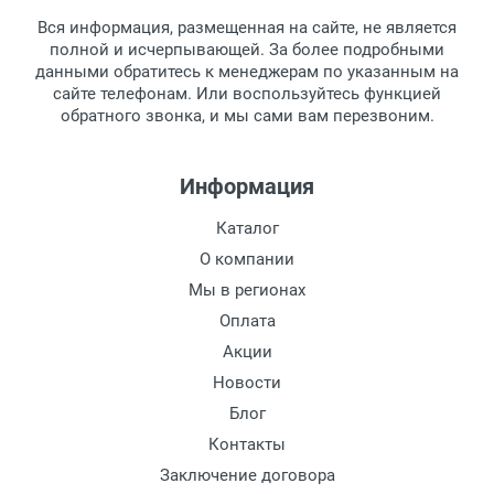
товара.
Тип оправы:
Вся информация, размещенная на сайте, не является
Перечисление средств на расчетный счет.
Для получения товара при себе
Материал линзы:
полной и исчерпывающей. За более подробными
обязательно иметь паспорт.
данными обратитесь к менеджерам по указанным на
Материал оправы:
сайте телефонам. Или воспользуйтесь функцией
Заказ необходимо забрать в течение 3
Материал дужки:
обратного звонка, и мы сами вам перезвоним.
рабочих дней с момента поступления на
Цвет линзы:
пункт выдачи, чтобы избежать
Цвет оправы:
дополнительных расходов за хранение
Информация
Цвет дужки:
товара.
Перевод денег на карту Сбербанка.
Каталог
Доставка по Москве
О компании
Доставляем товар по Москве компанией
Мы в регионах
Сдэк до ближайшего к вам пункта
Оплата
выдачи.
Акции
Новости
Доставка транспортными компаниями по
России
Блог
Контакты
Данный способ доставки осуществляется
Заключение договора
преимущественно по России.