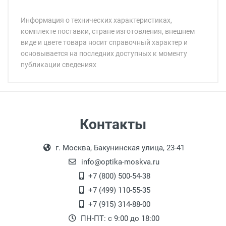
Информация о технических характеристиках,
комплекте поставки, стране изготовления, внешнем
виде и цвете товара носит справочный характер и
основывается на последних доступных к моменту
публикации сведениях
Минимальная сумма заказа 5 000 рублей.
Минимальная сумма заказа 5 000 рублей.
Артикул модели:
Бренд:
Страна:
Цвет модели:
Самовывоз
Контакты
Пол:
Выдаем товар в рабочие дни с 9:00 до
Оплата наличными.
Общая ширина:
г. Москва, Бакунинская улица, 23-41
18:00, по субботам с 11:00 до 15:00, в
Длина дужки:
офисе по адресу: г. Москва,
info@optika-moskva.ru
Ширина линзы:
Переведеновский переулок 17, корпус 1,
+7 (800) 500-54-38
Высота линзы:
второй этаж, тел. +7 (499) 110-55-35.
+7 (499) 110-55-35
Ширина мостика:
Самовывоз.
После того, как заказ поступает в пункт
Оплата товара производится
+7 (915) 314-88-00
Тип линзы:
наличными непосредственно на пункте
выдачи, наш менеджер связывается с
ПН-ПТ: с 9:00 до 18:00
Степень защиты:
выдачи товара.
клиентом и оповещает о поступлении