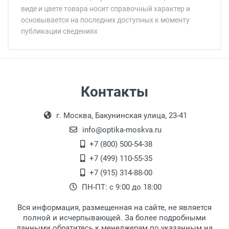
виде и цвете товара носит справочный характер и
основывается на последних доступных к моменту
публикации сведениях
Минимальная сумма заказа 5 000 рублей.
Минимальная сумма заказа 5 000 рублей.
Артикул модели:
Бренд:
Страна:
Цвет модели:
Самовывоз
Контакты
Пол:
Выдаем товар в рабочие дни с 9:00 до
Оплата наличными.
Общая ширина:
г. Москва, Бакунинская улица, 23-41
18:00, по субботам с 11:00 до 15:00, в
Длина дужки:
офисе по адресу: г. Москва,
info@optika-moskva.ru
Ширина линзы:
Переведеновский переулок 17, корпус 1,
+7 (800) 500-54-38
Высота линзы:
второй этаж, тел. +7 (499) 110-55-35.
+7 (499) 110-55-35
Ширина мостика:
Самовывоз.
После того, как заказ поступает в пункт
Оплата товара производится
+7 (915) 314-88-00
Тип линзы:
наличными непосредственно на пункте
выдачи, наш менеджер связывается с
ПН-ПТ: с 9:00 до 18:00
Степень защиты:
выдачи товара.
клиентом и оповещает о поступлении
товара.
Тип оправы:
Вся информация, размещенная на сайте, не является
Перечисление средств на расчетный счет.
Для получения товара при себе
Материал линзы:
полной и исчерпывающей. За более подробными
обязательно иметь паспорт.
данными обратитесь к менеджерам по указанным на