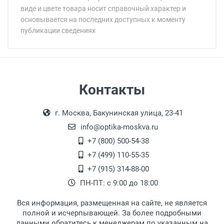
виде и цвете товара носит справочный характер и
основывается на последних доступных к моменту
публикации сведениях
Минимальная сумма заказа 5 000 рублей.
Минимальная сумма заказа 5 000 рублей.
Самовывоз
Контакты
Выдаем товар в рабочие дни с 9:00 до
Оплата наличными.
г. Москва, Бакунинская улица, 23-41
18:00, по субботам с 11:00 до 15:00, в
офисе по адресу: г. Москва,
info@optika-moskva.ru
Переведеновский переулок 17, корпус 1,
+7 (800) 500-54-38
второй этаж, тел. +7 (499) 110-55-35.
+7 (499) 110-55-35
Самовывоз.
После того, как заказ поступает в пункт
Оплата товара производится
+7 (915) 314-88-00
наличными непосредственно на пункте
выдачи, наш менеджер связывается с
ПН-ПТ: с 9:00 до 18:00
выдачи товара.
клиентом и оповещает о поступлении
товара.
Вся информация, размещенная на сайте, не является
Перечисление средств на расчетный счет.
Для получения товара при себе
полной и исчерпывающей. За более подробными
обязательно иметь паспорт.
данными обратитесь к менеджерам по указанным на