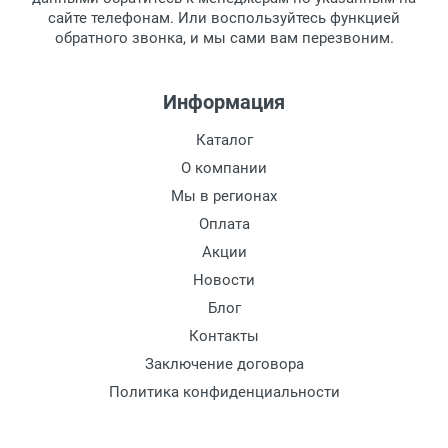
сайте телефонам. Или воспользуйтесь функцией
Заказ необходимо забрать в течение 3
обратного звонка, и мы сами вам перезвоним.
рабочих дней с момента поступления на
пункт выдачи, чтобы избежать
дополнительных расходов за хранение
Информация
товара.
Перевод денег на карту Сбербанка.
Каталог
Доставка по Москве
О компании
Доставляем товар по Москве компанией
Мы в регионах
Сдэк до ближайшего к вам пункта
Оплата
выдачи.
Акции
Новости
Доставка транспортными компаниями по
России
Блог
Контакты
Данный способ доставки осуществляется
Заключение договора
преимущественно по России.
Политика конфиденциальности
Мы сотрудничаем с различными
компаниями курьерской экспресс-почты и
транспортными компаниями, поэтому