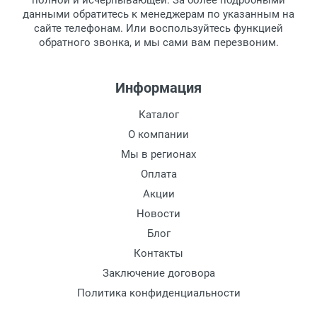
полной и исчерпывающей. За более подробными
обязательно иметь паспорт.
данными обратитесь к менеджерам по указанным на
сайте телефонам. Или воспользуйтесь функцией
Заказ необходимо забрать в течение 3
обратного звонка, и мы сами вам перезвоним.
рабочих дней с момента поступления на
пункт выдачи, чтобы избежать
дополнительных расходов за хранение
Информация
товара.
Перевод денег на карту Сбербанка.
Каталог
Доставка по Москве
О компании
Доставляем товар по Москве компанией
Мы в регионах
Сдэк до ближайшего к вам пункта
Оплата
выдачи.
Акции
Новости
Доставка транспортными компаниями по
России
Блог
Контакты
Данный способ доставки осуществляется
Заключение договора
преимущественно по России.
Политика конфиденциальности
Мы сотрудничаем с различными
компаниями курьерской экспресс-почты и