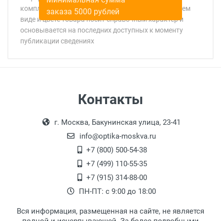
комплекте поставки, стране изготовления, внешнем
заказа 5000 рублей
виде и цвете товара носит справочный характер и
основывается на последних доступных к моменту
публикации сведениях
Минимальная сумма заказа 5 000 рублей.
Минимальная сумма заказа 5 000 рублей.
Самовывоз
Контакты
Выдаем товар в рабочие дни с 9:00 до
Оплата наличными.
г. Москва, Бакунинская улица, 23-41
18:00, по субботам с 11:00 до 15:00, в
офисе по адресу: г. Москва,
info@optika-moskva.ru
Переведеновский переулок 17, корпус 1,
+7 (800) 500-54-38
второй этаж, тел. +7 (499) 110-55-35.
+7 (499) 110-55-35
Самовывоз.
После того, как заказ поступает в пункт
Оплата товара производится
+7 (915) 314-88-00
наличными непосредственно на пункте
выдачи, наш менеджер связывается с
ПН-ПТ: с 9:00 до 18:00
выдачи товара.
клиентом и оповещает о поступлении
товара.
Вся информация, размещенная на сайте, не является
Перечисление средств на расчетный счет.
Для получения товара при себе