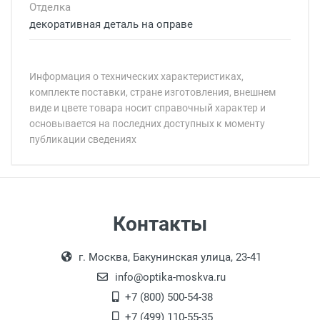
Отделка
декоративная деталь на оправе
Информация о технических характеристиках,
комплекте поставки, стране изготовления, внешнем
виде и цвете товара носит справочный характер и
основывается на последних доступных к моменту
публикации сведениях
Минимальная сумма заказа 5 000 рублей.
Минимальная сумма заказа 5 000 рублей.
Бренд:
Страна:
Цвет модели:
Пол:
Самовывоз
Контакты
Общая ширина:
Выдаем товар в рабочие дни с 9:00 до
Оплата наличными.
Длина дужки:
г. Москва, Бакунинская улица, 23-41
18:00, по субботам с 11:00 до 15:00, в
Ширина линзы:
офисе по адресу: г. Москва,
info@optika-moskva.ru
Высота линзы:
Переведеновский переулок 17, корпус 1,
+7 (800) 500-54-38
Ширина мостика:
второй этаж, тел. +7 (499) 110-55-35.
+7 (499) 110-55-35