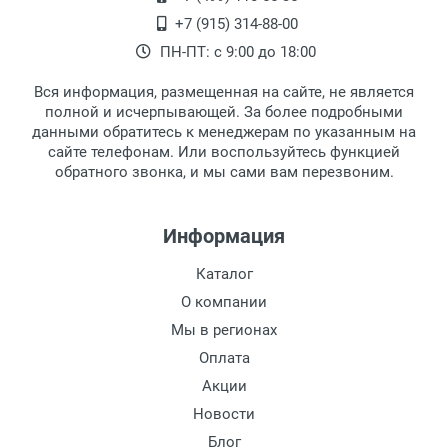
Тип линзы:
Самовывоз.
После того, как заказ поступает в пункт
Оплата товара производится
+7 (915) 314-88-00
Степень защиты:
наличными непосредственно на пункте
выдачи, наш менеджер связывается с
ПН-ПТ: с 9:00 до 18:00
Тип оправы:
выдачи товара.
клиентом и оповещает о поступлении
товара.
Материал линзы:
Вся информация, размещенная на сайте, не является
Перечисление средств на расчетный счет.
Для получения товара при себе
Материал оправы:
полной и исчерпывающей. За более подробными
обязательно иметь паспорт.
данными обратитесь к менеджерам по указанным на
Материал дужки:
сайте телефонам. Или воспользуйтесь функцией
Заказ необходимо забрать в течение 3
Цвет линзы:
обратного звонка, и мы сами вам перезвоним.
рабочих дней с момента поступления на
Цвет оправы:
пункт выдачи, чтобы избежать
Цвет дужки:
дополнительных расходов за хранение
Информация
Отделка:
товара.
Перевод денег на карту Сбербанка.
Каталог
Доставка по Москве
О компании
Доставляем товар по Москве компанией
Мы в регионах
Сдэк до ближайшего к вам пункта
Оплата
выдачи.
Акции
Новости
Доставка транспортными компаниями по
России
Блог