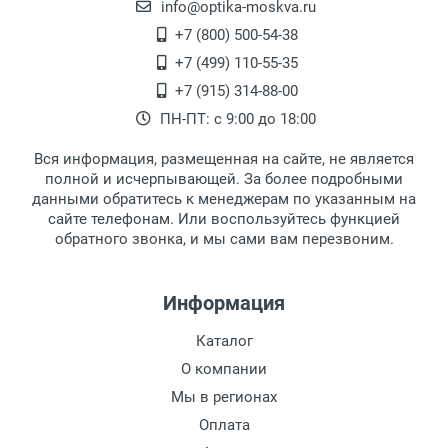
офисе по адресу: г. Москва,
info@optika-moskva.ru
Переведеновский переулок 17, корпус 1,
+7 (800) 500-54-38
второй этаж, тел. +7 (499) 110-55-35.
+7 (499) 110-55-35
Самовывоз.
После того, как заказ поступает в пункт
Оплата товара производится
+7 (915) 314-88-00
наличными непосредственно на пункте
выдачи, наш менеджер связывается с
ПН-ПТ: с 9:00 до 18:00
выдачи товара.
клиентом и оповещает о поступлении
товара.
Вся информация, размещенная на сайте, не является
Перечисление средств на расчетный счет.
Для получения товара при себе
полной и исчерпывающей. За более подробными
обязательно иметь паспорт.
данными обратитесь к менеджерам по указанным на
сайте телефонам. Или воспользуйтесь функцией
Заказ необходимо забрать в течение 3
обратного звонка, и мы сами вам перезвоним.
рабочих дней с момента поступления на
пункт выдачи, чтобы избежать
дополнительных расходов за хранение
Информация
товара.
Перевод денег на карту Сбербанка.
Каталог
Доставка по Москве
О компании
Доставляем товар по Москве компанией
Мы в регионах
Сдэк до ближайшего к вам пункта
Оплата
выдачи.