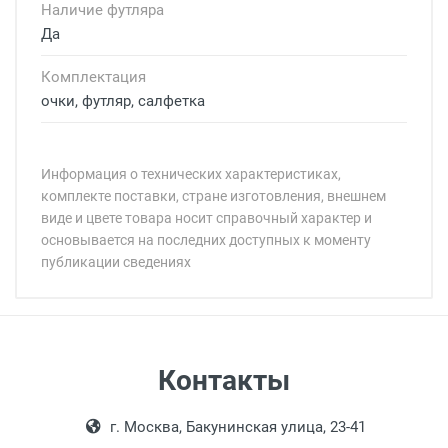
Наличие футляра
Да
Комплектация
очки, футляр, салфетка
Информация о технических характеристиках,
комплекте поставки, стране изготовления, внешнем
виде и цвете товара носит справочный характер и
основывается на последних доступных к моменту
публикации сведениях
Минимальная сумма заказа 5 000 рублей.
Минимальная сумма заказа 5 000 рублей.
Самовывоз
Контакты
Выдаем товар в рабочие дни с 9:00 до
Оплата наличными.
г. Москва, Бакунинская улица, 23-41
18:00, по субботам с 11:00 до 15:00, в