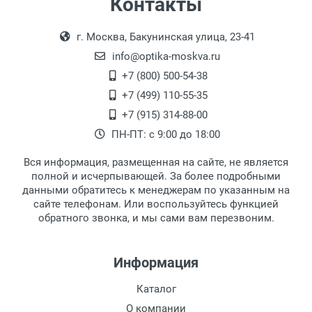
Контакты
Выдаем товар в рабочие дни с 9:00 до
Оплата наличными.
г. Москва, Бакунинская улица, 23-41
18:00, по субботам с 11:00 до 15:00, в
офисе по адресу: г. Москва,
info@optika-moskva.ru
Переведеновский переулок 17, корпус 1,
+7 (800) 500-54-38
второй этаж, тел. +7 (499) 110-55-35.
+7 (499) 110-55-35
Самовывоз.
После того, как заказ поступает в пункт
Оплата товара производится
+7 (915) 314-88-00
наличными непосредственно на пункте
выдачи, наш менеджер связывается с
ПН-ПТ: с 9:00 до 18:00
выдачи товара.
клиентом и оповещает о поступлении
товара.
Вся информация, размещенная на сайте, не является
Перечисление средств на расчетный счет.
Для получения товара при себе
полной и исчерпывающей. За более подробными
обязательно иметь паспорт.
данными обратитесь к менеджерам по указанным на
сайте телефонам. Или воспользуйтесь функцией
Заказ необходимо забрать в течение 3
обратного звонка, и мы сами вам перезвоним.
рабочих дней с момента поступления на
пункт выдачи, чтобы избежать
дополнительных расходов за хранение
Информация
товара.
Перевод денег на карту Сбербанка.
Каталог
Доставка по Москве
О компании