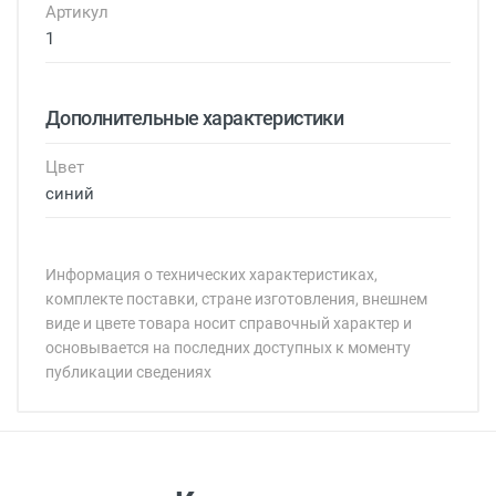
Артикул
1
Дополнительные характеристики
Цвет
синий
Информация о технических характеристиках,
комплекте поставки, стране изготовления, внешнем
виде и цвете товара носит справочный характер и
основывается на последних доступных к моменту
публикации сведениях
Минимальная сумма заказа 5 000 рублей.
Минимальная сумма заказа 5 000 рублей.
Самовывоз