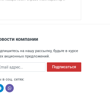
овости компании
адресу: г. Москва, Переведеновский
 товара.
дпишитесь на нашу рассылку, будьте в курсе
 и оповещает о поступлении товара.
ех акционных предложений.
а пункт выдачи, чтобы избежать
ail адрес
Подписаться
 в соц. сетях: