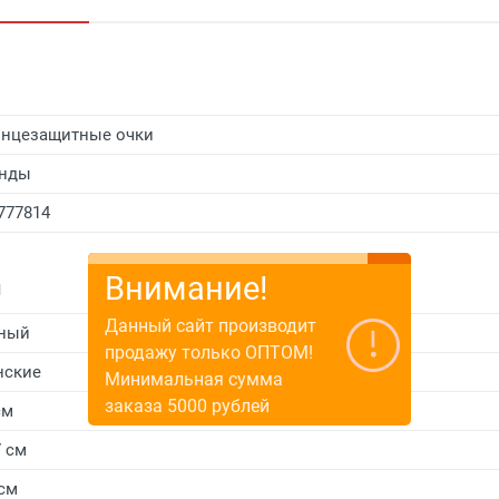
нцезащитные очки
енды
777814
Внимание!
и
Данный сайт производит
ный
продажу только ОПТОМ!
нские
Минимальная сумма
заказа 5000 рублей
см
7 см
 см