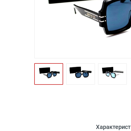
Футляры и мешки (1412)
Красота и здоровье (353)
Атрибуты для оптики (59)
Аксессуары (239)
Распродажа (950)
Характерист