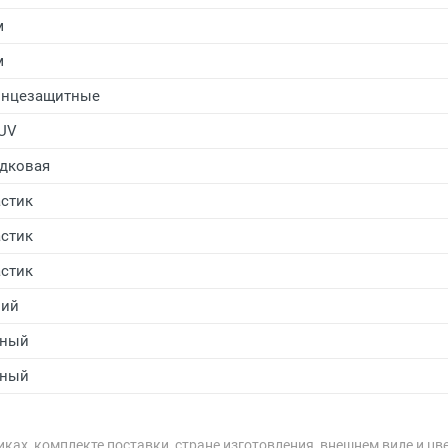
м
м
лнцезащитные
UV
дковая
стик
стик
стик
ний
рный
рный
ках, комплекте поставки, стране изготовления, внешнем виде и цв