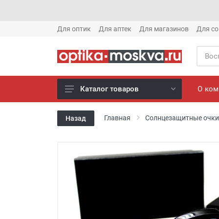
Для оптик
Для аптек
Для магазинов
Для со
О ко
Каталог товаров
Новое готовые очки (1621)
Главная
Солнцезащитные очки
Назад
Новое солнце (1613)
Готовые очки (3769)
Солнцезащитные очки (8880)
Компьютерные очки (852)
Оправы (3917)
Известные бренды (212)