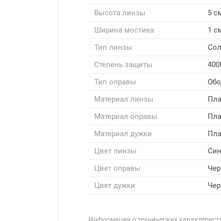
Высота линзы
5 с
Ширина мостика
1 с
Тип линзы
Со
Степень защиты
400
Тип оправы
Обо
Материал линзы
Пла
Материал оправы
Пла
Материал дужки
Пла
Цвет линзы
Си
Цвет оправы
Че
Цвет дужки
Че
Информация о технических характеристи