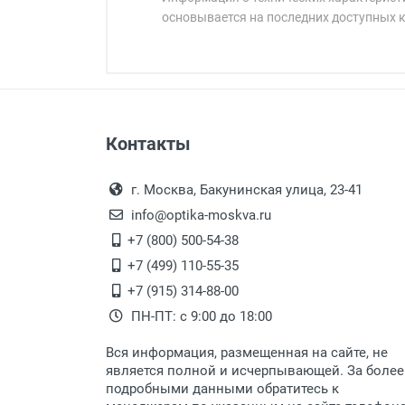
основывается на последних доступных 
Минимальная сумма заказа 5 000 
Минимальная сумма заказа 5 000 
Бренд:
Страна:
Цвет модели:
Пол:
Оплата наличными.
Самовывоз
Общая ширина:
Контакты
Выдаем товар в рабочие дни с
Длина дужки:
Самовывоз.
переулок 17, корпус 1, второй э
Оплата товара пр
Ширина линзы:
После того, как заказ поступ
г. Москва, Бакунинская улица, 23-41
Высота линзы:
Перечисление средств на расчетн
Для получения товара при себ
info@optika-moskva.ru
Ширина мостика:
Заказ необходимо забрать
+7 (800) 500-54-38
Тип линзы:
дополнительных расходов за 
Перевод денег на карту Сбербанка
+7 (499) 110-55-35
Степень защиты:
Доставка по Москве
+7 (915) 314-88-00
Тип оправы:
ПН-ПТ: с 9:00 до 18:00
Материал линзы:
Доставляем товар по Москве 
Материал оправы:
Вся информация, размещенная на сайте, не
Доставка транспортными компани
Материал дужки:
является полной и исчерпывающей. За более
подробными данными обратитесь к
Цвет линзы:
Данный способ доставки осущ