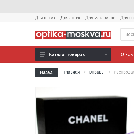
Для оптик
Для аптек
Для магазинов
Для со
О ко
Каталог товаров
Новое готовые очки (1621)
Главная
Оправы
Распродаж
Назад
Новое солнце (1613)
Готовые очки (3769)
Солнцезащитные очки (8880)
Компьютерные очки (852)
Оправы (3917)
Известные бренды (212)