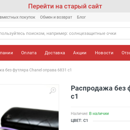
Перейти на старый сайт
вместных покупок
Обмен и возврат
Блог
мпании
Оплата
Доставка
Акции
Новости
От
а без футляра Chanel оправа 6831 c1
Распродажа без ф
c1
Наличие:
В наличии
ЦВЕТ: C1