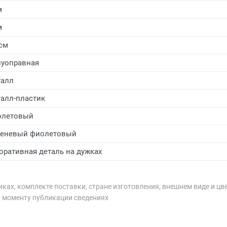
м
м
 см
уоправная
алл
алл-пластик
олетовый
еневый фиолетовый
оративная деталь на дужках
ках, комплекте поставки, стране изготовления, внешнем виде и цв
к моменту публикации сведениях
рублей.
рублей.