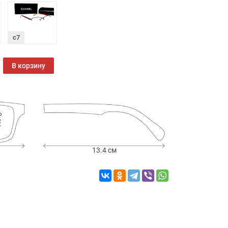
с7
В корзину
см
13.4 см