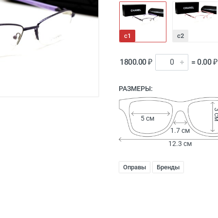
c1
с2
1800.00 ₽
= 0.00 ₽
РАЗМЕРЫ:
3 
5 см
1.7 см
12.3 см
Оправы
Бренды