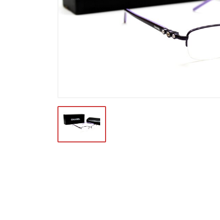
Футляры и мешки (1412)
Красота и здоровье (353)
Атрибуты для оптики (59)
Аксессуары (239)
Распродажа (950)