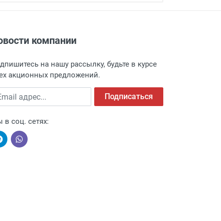
овости компании
адресу: г. Москва, Переведеновский
 товара.
дпишитесь на нашу рассылку, будьте в курсе
 и оповещает о поступлении товара.
ех акционных предложений.
а пункт выдачи, чтобы избежать
ail адрес
Подписаться
 в соц. сетях:
ыми компаниями, поэтому легко и