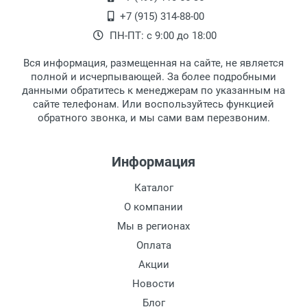
Высота линзы:
Самовывоз.
После того, как заказ поступает в пункт
Оплата товара производится
+7 (915) 314-88-00
Ширина мостика:
наличными непосредственно на пункте
выдачи, наш менеджер связывается с
ПН-ПТ: с 9:00 до 18:00
Тип линзы:
выдачи товара.
клиентом и оповещает о поступлении
товара.
Степень защиты:
Вся информация, размещенная на сайте, не является
Перечисление средств на расчетный счет.
Для получения товара при себе
Тип оправы:
полной и исчерпывающей. За более подробными
обязательно иметь паспорт.
данными обратитесь к менеджерам по указанным на
Тип дужки:
сайте телефонам. Или воспользуйтесь функцией
Заказ необходимо забрать в течение 3
Материал линзы:
обратного звонка, и мы сами вам перезвоним.
рабочих дней с момента поступления на
Материал оправы:
пункт выдачи, чтобы избежать
Материал дужки:
дополнительных расходов за хранение
Информация
Цвет линзы:
товара.
Перевод денег на карту Сбербанка.
Цвет оправы:
Каталог
Доставка по Москве
Цвет дужки:
О компании
Доставляем товар по Москве компанией
Мы в регионах
Сдэк до ближайшего к вам пункта
Оплата
выдачи.
Акции
Новости
Доставка транспортными компаниями по
России
Блог