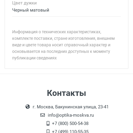
Цвет дужки
Черный матовый
Информация о технических характеристиках,
комплекте поставки, стране изготовления, внешнем
виде и цвете товара носит справочный характер и
основывается на последних доступных к моменту
публикации сведениях
Минимальная сумма заказа 5 000 рублей.
Минимальная сумма заказа 5 000 рублей.
Бренд:
Страна:
Особые условия:
Самовывоз
Контакты
Цвет модели:
Выдаем товар в рабочие дни с 9:00 до
Оплата наличными.
Пол:
г. Москва, Бакунинская улица, 23-41
18:00, по субботам с 11:00 до 15:00, в
Общая ширина:
офисе по адресу: г. Москва,
info@optika-moskva.ru
Длина дужки:
Переведеновский переулок 17, корпус 1,
+7 (800) 500-54-38
Ширина линзы:
второй этаж, тел. +7 (499) 110-55-35.
+7 (499) 110-55-35