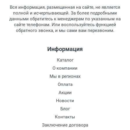
товара.
Тип оправы:
Вся информация, размещенная на сайте, не является
Перечисление средств на расчетный счет.
Для получения товара при себе
Материал линзы:
полной и исчерпывающей. За более подробными
обязательно иметь паспорт.
данными обратитесь к менеджерам по указанным на
Материал оправы:
сайте телефонам. Или воспользуйтесь функцией
Заказ необходимо забрать в течение 3
Материал дужки:
обратного звонка, и мы сами вам перезвоним.
рабочих дней с момента поступления на
Цвет линзы:
пункт выдачи, чтобы избежать
Цвет оправы:
дополнительных расходов за хранение
Информация
Цвет дужки:
товара.
Перевод денег на карту Сбербанка.
Каталог
Доставка по Москве
О компании
Доставляем товар по Москве компанией
Мы в регионах
Сдэк до ближайшего к вам пункта
Оплата
выдачи.
Акции
Новости
Доставка транспортными компаниями по
России
Блог
Контакты
Данный способ доставки осуществляется
Заключение договора
преимущественно по России.