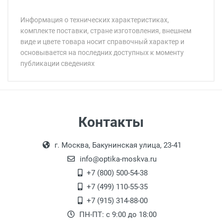
Информация о технических характеристиках,
комплекте поставки, стране изготовления, внешнем
виде и цвете товара носит справочный характер и
основывается на последних доступных к моменту
публикации сведениях
Минимальная сумма заказа 5 000 рублей.
Минимальная сумма заказа 5 000 рублей.
Артикул модели:
Бренд:
Страна:
Цвет модели:
Самовывоз
Контакты
Пол:
Выдаем товар в рабочие дни с 9:00 до
Оплата наличными.
Общая ширина:
г. Москва, Бакунинская улица, 23-41
18:00, по субботам с 11:00 до 15:00, в
Длина дужки:
офисе по адресу: г. Москва,
info@optika-moskva.ru
Ширина линзы:
Переведеновский переулок 17, корпус 1,
+7 (800) 500-54-38
Высота линзы:
второй этаж, тел. +7 (499) 110-55-35.
+7 (499) 110-55-35
Ширина мостика:
Самовывоз.
После того, как заказ поступает в пункт
Оплата товара производится
+7 (915) 314-88-00
Тип линзы:
наличными непосредственно на пункте
выдачи, наш менеджер связывается с
ПН-ПТ: с 9:00 до 18:00
Степень защиты:
выдачи товара.
клиентом и оповещает о поступлении