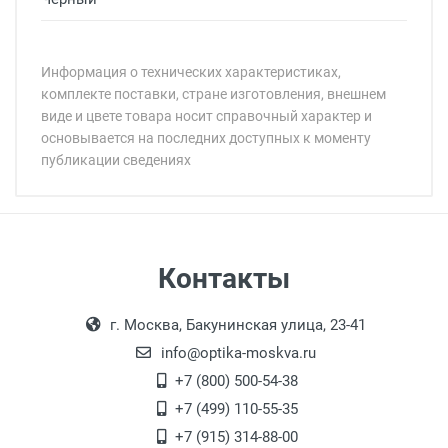
Информация о технических характеристиках,
комплекте поставки, стране изготовления, внешнем
виде и цвете товара носит справочный характер и
основывается на последних доступных к моменту
публикации сведениях
Минимальная сумма заказа 5 000 рублей.
Минимальная сумма заказа 5 000 рублей.
Артикул модели:
Бренд:
Страна:
Цвет модели:
Самовывоз
Контакты
Пол:
Выдаем товар в рабочие дни с 9:00 до
Оплата наличными.
Общая ширина:
г. Москва, Бакунинская улица, 23-41
18:00, по субботам с 11:00 до 15:00, в
Длина дужки:
офисе по адресу: г. Москва,
info@optika-moskva.ru
Ширина линзы:
Переведеновский переулок 17, корпус 1,
+7 (800) 500-54-38
Высота линзы:
второй этаж, тел. +7 (499) 110-55-35.
+7 (499) 110-55-35
Ширина мостика:
Самовывоз.
После того, как заказ поступает в пункт
Оплата товара производится
+7 (915) 314-88-00
Тип линзы:
наличными непосредственно на пункте
выдачи, наш менеджер связывается с