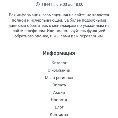
ПН-ПТ: с 9:00 до 18:00
Степень защиты:
выдачи товара.
клиентом и оповещает о поступлении
товара.
Тип оправы:
Вся информация, размещенная на сайте, не является
Перечисление средств на расчетный счет.
Для получения товара при себе
Материал линзы:
полной и исчерпывающей. За более подробными
обязательно иметь паспорт.
данными обратитесь к менеджерам по указанным на
Материал оправы:
сайте телефонам. Или воспользуйтесь функцией
Заказ необходимо забрать в течение 3
Материал дужки:
обратного звонка, и мы сами вам перезвоним.
рабочих дней с момента поступления на
Цвет линзы:
пункт выдачи, чтобы избежать
Цвет оправы:
дополнительных расходов за хранение
Информация
Цвет дужки:
товара.
Перевод денег на карту Сбербанка.
Каталог
Доставка по Москве
О компании
Доставляем товар по Москве компанией
Мы в регионах
Сдэк до ближайшего к вам пункта
Оплата
выдачи.
Акции
Новости
Доставка транспортными компаниями по
России
Блог
Контакты
Данный способ доставки осуществляется