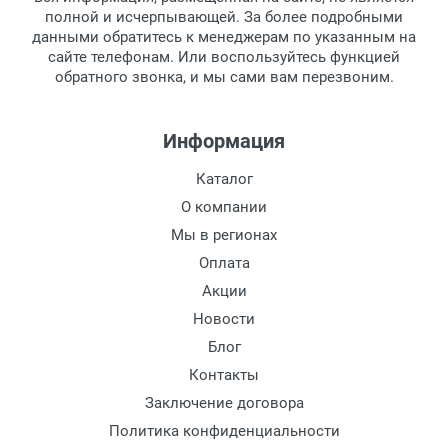
Перечисление средств на расчетный счет.
Для получения товара при себе
Материал линзы:
полной и исчерпывающей. За более подробными
обязательно иметь паспорт.
данными обратитесь к менеджерам по указанным на
Материал оправы:
сайте телефонам. Или воспользуйтесь функцией
Заказ необходимо забрать в течение 3
Материал дужки:
обратного звонка, и мы сами вам перезвоним.
рабочих дней с момента поступления на
Цвет линзы:
пункт выдачи, чтобы избежать
Цвет оправы:
дополнительных расходов за хранение
Информация
Цвет дужки:
товара.
Перевод денег на карту Сбербанка.
Каталог
Доставка по Москве
О компании
Доставляем товар по Москве компанией
Мы в регионах
Сдэк до ближайшего к вам пункта
Оплата
выдачи.
Акции
Новости
Доставка транспортными компаниями по
России
Блог
Контакты
Данный способ доставки осуществляется
Заключение договора
преимущественно по России.
Политика конфиденциальности
Мы сотрудничаем с различными