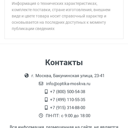
Информация о технических характеристиках,
комплекте поставки, стране изготовления, внешнем
виде и цвете товара носит справочный характер и
основывается на последних доступных к моменту
публикации сведениях
Минимальная сумма заказа 5 000 рублей.
Минимальная сумма заказа 5 000 рублей.
Артикул модели:
Бренд:
Страна:
Цвет модели:
Самовывоз
Контакты
Пол:
Выдаем товар в рабочие дни с 9:00 до
Оплата наличными.
Общая ширина:
г. Москва, Бакунинская улица, 23-41
18:00, по субботам с 11:00 до 15:00, в
Длина дужки:
офисе по адресу: г. Москва,
info@optika-moskva.ru
Ширина линзы:
Переведеновский переулок 17, корпус 1,
+7 (800) 500-54-38
Высота линзы:
второй этаж, тел. +7 (499) 110-55-35.
+7 (499) 110-55-35
Ширина мостика:
Самовывоз.
После того, как заказ поступает в пункт
Оплата товара производится
+7 (915) 314-88-00
Тип линзы:
наличными непосредственно на пункте
выдачи, наш менеджер связывается с
ПН-ПТ: с 9:00 до 18:00
Степень защиты:
выдачи товара.
клиентом и оповещает о поступлении
товара.
Тип оправы:
Вся информация, размещенная на сайте, не является